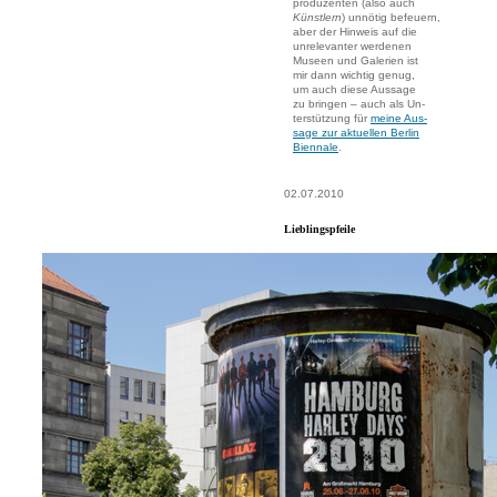
produzenten (also auch
Künstlern
) unnötig befeuern,
aber der Hinweis auf die
unrelevanter werdenen
Museen und Galerien ist
mir dann wichtig genug,
um auch diese Aussage
zu bringen – auch als Un-
terstützung für
meine Aus-
sage zur aktuellen Berlin
Biennale
.
02.07.2010
Lieblingspfeile