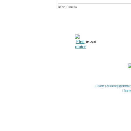
Berlin Pankow
30. Juni
[
Home
|
Zeichnungsgenerator
[
Impr