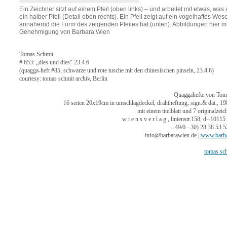
Ein Zeichner sitzt auf einem Pfeil (oben links) – und arbeitet mit etwas, was
ein halber Pfeil (Detail oben rechts). Ein Pfeil zeigt auf ein vogelhaftes Wes
annähernd die Form des zeigenden Pfeiles hat (unten). Abbildungen hier mi
Genehmigung von Barbara Wien
Tomas Schmit
# 653: „dies und dies“ 23.4.6
(quagga-heft #85, schwarze und rote tusche mit den chinesischen pinseln, 23.4.6)
courtesy: tomas schmit archiv, Berlin
Quaggahefte von T
16 seiten 20x19cm in umschlagdeckel, drahtheftung, sign.& da
mit einem titelblatt und 7 original
w i e n s v e r l a g , linienstr.158, d--10
..49/0 - 30) 28 38 53
info@barbarawien.de |
www.barba
tomas sch