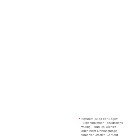
*
Natürlich ist es der Begriff
"Bilderindustrien" diskussions-
würdig... und ich will hier
auch nicht Ohnmachtsge-
fühle von
kleinen
Content-