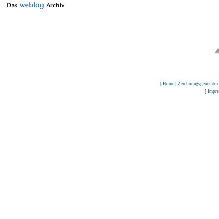
[
Home
|
Zeichnungsgenerator
[
Impr