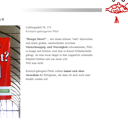
ag 1]
Lieblingspfeil Nr. 573
Konisch-gebogener Pfeil
"
Hunger Durst?
"... mit einem kleinen "oder" dazwischen
und einem großen, unentschieden zwischen
Sternschnuppig- und Wurstigkeit
schwankenden, Pfeil...
so knapp und formlos wird man in Kassel-Wilhelmshöhe
gefragt, ob man etwas länger in dem ungastlich wirkenden
Bahnhof bleiben und was essen will.
Will man nicht.
Konisch-gebogene Pfeile werben
immer und ohne
Ausnahme
für Billigkram, der dann oft auch noch teuer
bezahlt werden soll.