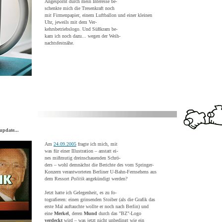
Angespornt durch mein Interesse be-
schenkte mich die Tresenkraft noch
mit Firmenpapier, einem Luftballon und einer kleinen
Uhr, jeweils mit dem Ver-
kehrsbetriebslogo. Und Süßkram be-
kam ich noch dazu... wegen der Weih-
nachtsfestnähe.
update...
Am
24.09.2005
fragte ich mich, mit
was für einer Illustration – anstatt ei-
nes mißmutig dreinschauenden Schrö-
ders – wohl demnächst die Berichte des vom Springer-
Konzern verantworteten Berliner U-Bahn-Fernsehens aus
dem Ressort
Politik
angekündigt werden?
Jetzt hatte ich Gelegenheit, es zu fo-
tografieren: einen grinsenden Stoiber (als die Grafik das
erste Mal auftauchte wollte er noch nach Berlin) und
eine
Merkel
, deren
Mund
durch das "BZ"-Logo
verdeckt
wird – was jetzt nicht unbedingt wie ein