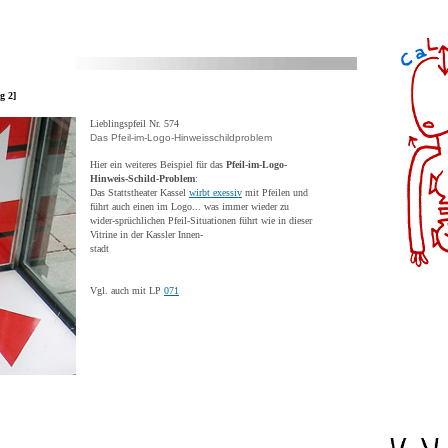
g 2]
Lieblingspfeil Nr. 574
Das Pfeil-im-Logo-Hinweisschildproblem
Hier ein weiteres Beispiel für das
Pfeil-im-Logo-
Hinweis-Schild-Problem
:
Das Stattstheater Kassel
wirbt exessiv
mit Pfeilen und
führt auch einen im Logo... was immer wieder zu
wider-sprüchlichen Pfeil-Situationen führt wie in dieser
Vitrine in der Kassler Innen-
stadt
Vgl. auch mit LP
071