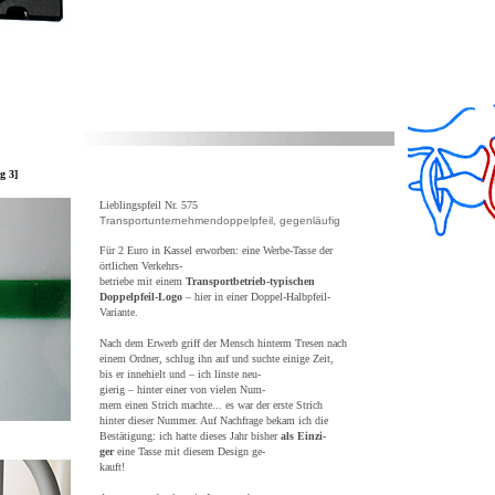
g 3]
Lieblingspfeil Nr. 575
Transportunternehmendoppelpfeil, gegenläufig
Für 2 Euro in Kassel erworben: eine Werbe-Tasse der
örtlichen Verkehrs-
betriebe mit einem
Transportbetrieb-typischen
Doppelpfeil-Logo
– hier in einer Doppel-Halbpfeil-
Variante.
Nach dem Erwerb griff der Mensch hinterm Tresen nach
einem Ordner, schlug ihn auf und suchte einige Zeit,
bis er innehielt und – ich linste neu-
gierig – hinter einer von vielen Num-
mern einen Strich machte... es war der erste Strich
hinter dieser Nummer. Auf Nachfrage bekam ich die
Bestätigung: ich hatte dieses Jahr bisher
als Einzi-
ger
eine Tasse mit diesem Design ge-
kauft!