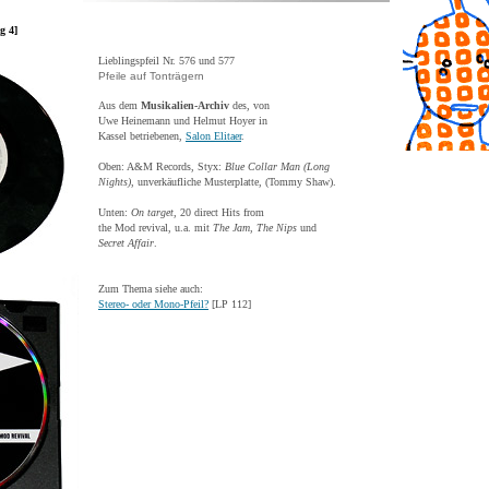
g 4]
Lieblingspfeil Nr. 576 und 577
Pfeile auf Tonträgern
Aus dem
Musikalien-Archiv
des, von
Uwe Heinemann und Helmut Hoyer in
Kassel betriebenen,
Salon Elitaer
.
Oben: A&M Records, Styx:
Blue Collar Man (Long
Nights)
, unverkäufliche Musterplatte, (Tommy Shaw).
Unten:
On target
, 20 direct Hits from
the Mod revival, u.a. mit
The Jam
,
The Nips
und
Secret Affair
.
Zum Thema siehe auch:
Stereo- oder Mono-Pfeil?
[LP 112]