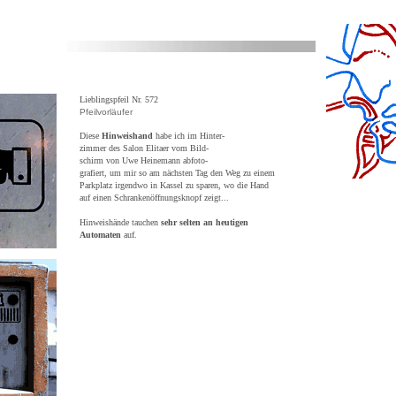
Lieblingspfeil Nr. 572
Pfeilvorläufer
Diese
Hinweishand
habe ich im Hinter-
zimmer des Salon Elitaer vom Bild-
schirm von Uwe Heinemann abfoto-
grafiert, um mir so am nächsten Tag den Weg zu einem
Parkplatz irgendwo in Kassel zu sparen, wo die Hand
auf einen Schrankenöffnungsknopf zeigt...
Hinweishände tauchen
sehr selten an heutigen
Automaten
auf.