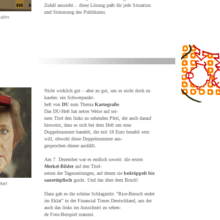
Zufall aussieht... diese Lösung paßt für jede Situation
und Stimmung des Publikums.
Bahn
Nicht wirklich gut – aber zu gut, um es nicht doch zu
kaufen: ein Schwerpunkt-
heft von
DU
zum Thema
Kartografie
.
Das DU-Heft hat netter Weise auf sei-
nem Titel den links zu sehenden Pfeil, der auch darauf
hinweist, dass es sich bei dem Heft um eine
Doppelnummer handelt, die mit 18 Euro bezahlt sein
will, obwohl diese Doppelnummer aus-
gesprochen dünne ausfällt.
Am 7. Dezember war es endlich soweit: die ersten
Merkel-Bilder
auf den Titel-
seiten der Tageszeitungen, auf denen sie
bedröppelt bis
sauertöpfisch
guckt. Und das über dem Bruch!
rkel
Dazu gab es die schöne Schlagzeile: "Rice-Besuch endet
im Eklat" in der Financial Times Deutschland, aus der
auch das links im Ausschnitt zu sehen-
de Foto-Beispiel stammt.