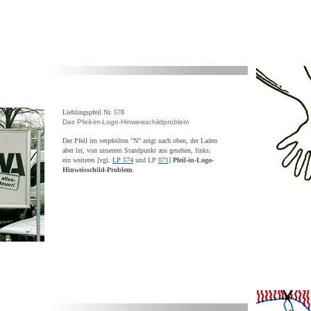
Lieblingspfeil Nr. 578
Das Pfeil-im-Logo-Hinweisschildproblem
Der Pfeil im verpfeilten "N" zeigt nach oben, der Laden
aber ist, von unserem Standpunkt aus gesehen, links:
ein weiteres [vgl.
LP 574
und LP
071]
Pfeil-in-Logo-
Hinweisschild-Problem
.