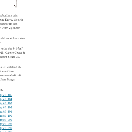
aubenlinie oder
ine Kurve, die sich
teigung um den
l eines Zylinders
ndelt es sich um eine
x.
 rainy day in May?
025, Galerie
Gegen &
nburg-Straße 35,
allett entstand ab
et von Oskar
sammenarbeit mit
lbert Burger
ile:
tpfeil_105
tpfeil_104
tpfeil_103
tpfeil_102
tpfeil_101
tpfeil_100
tpfeil_099
tpfeil_098
tpfeil_097