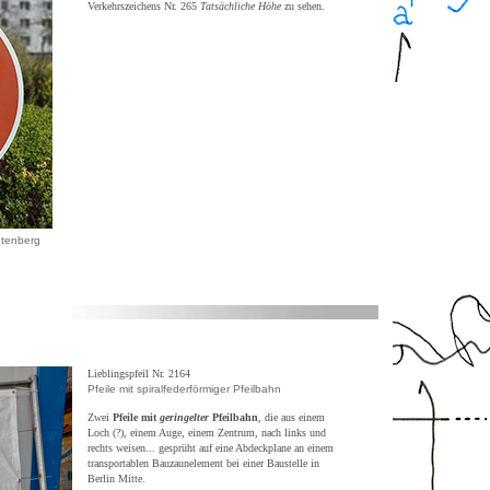
Verkehrszeichens Nr. 265
Tatsächliche Höhe
zu sehen.
chtenberg
Lieblingspfeil Nr. 2164
Pfeile mit spiralfederförmiger Pfeilbahn
Zwei
Pfeile mit
geringelter
Pfeilbahn
, die aus einem
Loch (?), einem Auge, einem Zentrum, nach links und
rechts weisen... gesprüht auf eine Abdeckplane an einem
transportablen Bauzaunelement bei einer Baustelle in
Berlin Mitte.