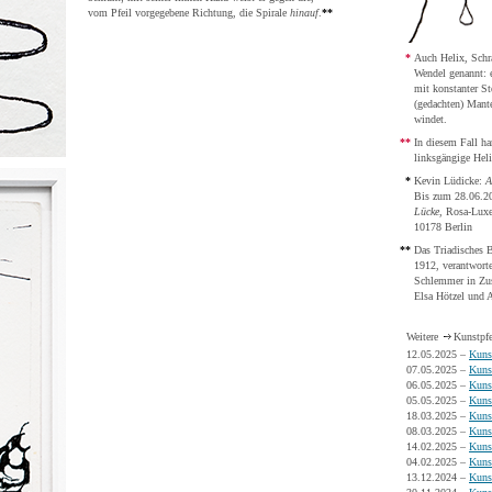
vom Pfeil vorgegebene Richtung, die Spirale
hinauf
.
**
*
Auch Helix, Schr
Wendel genannt: e
mit konstanter S
(gedachten) Mante
windet.
**
In diesem Fall ha
linksgängige Heli
*
Kevin Lüdicke:
A
Bis zum 28.06.2
Lücke
, Rosa-Luxe
10178 Berlin
**
Das Triadisches B
1912, verantwort
Schlemmer in Zu
Elsa Hötzel und A
Weitere
Kunstpfe
12.05.2025 –
Kuns
07.05.2025 –
Kuns
06.05.2025 –
Kuns
05.05.2025 –
Kuns
18.03.2025 –
Kuns
08.03.2025 –
Kuns
14.02.2025 –
Kuns
04.02.2025 –
Kuns
13.12.2024 –
Kuns