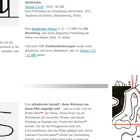
überbrechen
.
Version 2.0.42
/ 2024 / 60 MB
Eine Publikation zur Ausstellung
überbrechen
, 2012,
Akademie der Künste, Hanseatenweg, Berlin.
Eine
aktualisierte Version
(1.22 / 11 MB) von
Die
Bewerbung
, eine kurze allgemeine Vorstellung der
Arbeit von Hannes Kater, ist online.
ht sich die
Und mein PDF
Zweihandzeichnungen
wurde weiter
htrommel in der
aktualisiert und etwas überarbeitet, jetzt ist
Version 1.52
rt, nachdem man
/ 11 MB
online.
Eine
zylindrische
Spirale
*
, deren
Richtung
von
einem Pfeil angezeigt wird
– und so in ein Loch im
Boden führt
**
, ein Wesen, dessen Kopf wie ein
Blumentopf mit exotischer Pflanze, und dessen
Kleidung an Kostüme des
Triadischen Balletts
**
erinnert, nur das die Protagonisten nicht mit
Schwimmflossen über die Bühne gehüpft sind: Kevin
Lüdickes
Freischwimmer
*
scheint um Orientierung
bemüht; mit seiner linken Hand weist er gegen die,