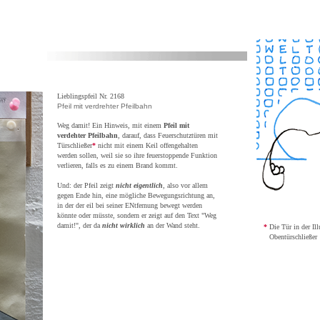
Lieblingspfeil Nr. 2168
Pfeil mit verdrehter Pfeilbahn
Weg damit!
Ein Hinweis, mit einem
Pfeil mit
verdehter Pfeilbahn
, darauf, dass Feuerschutztüren mit
Türschließer
*
nicht mit einem Keil offengehalten
werden sollen, weil sie so ihre feuerstoppende Funktion
verlieren, falls es zu einem Brand kommt.
Und: der Pfeil zeigt
nicht eigentlich
, also vor allem
gegen Ende hin, eine mögliche Bewegungsrichtung an,
in der der eil bei seiner ENtfernung bewegt werden
könnte oder müsste, sondern er zeigt auf den Text "Weg
damit!", der da
nicht wirklich
an der Wand steht.
*
Die Tür in der Ill
Obentürschließer