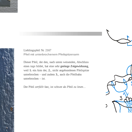
Lieblingspfeil Nr. 2167
Pfeil mit unterbrochenem Pfeilspitzenarm
Dieser Pfeil, der den, nach unten weisenden, Abschluss
eines
tags
bildet, hat eine sehr
geringe Zeigewirkung
,
weil
1.
ein Arm der,
2.
, nicht angebundenen Pfeilspitze
unterbrochen – und zudem
3.
, auch die Pfeilbahn
unterbrochen – ist.
Der Pfeil
zerfällt
fast, ist schwer als Pfeil
zu lesen
...