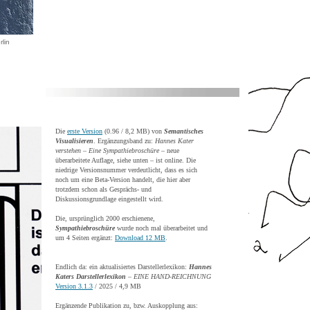
rlin
Die
erste Version
(0.96 / 8,2 MB) von
Semantisches
Visualisieren
. Ergänzungsband zu:
Hannes Kater
verstehen – Eine Sympathiebroschüre
– neue
überarbeitete Auflage, siehe unten – ist online. Die
niedrige Versionsnummer verdeutlicht, dass es sich
noch um eine Beta-Version handelt, die hier aber
trotzdem schon als Gesprächs- und
Diskussionsgrundlage eingestellt wird.
Die, ursprünglich 2000 erschienene,
Sympathiebroschüre
wurde noch mal überarbeitet und
um 4 Seiten ergänzt:
Download 12 MB
.
Endlich da: ein aktualisiertes Darstellerlexikon:
Hannes
Katers Darstellerlexikon
– EINE HAND-REICHNUNG
Version 3.1.3
/ 2025 / 4,9 MB
Ergänzende Publikation zu, bzw. Auskopplung aus: