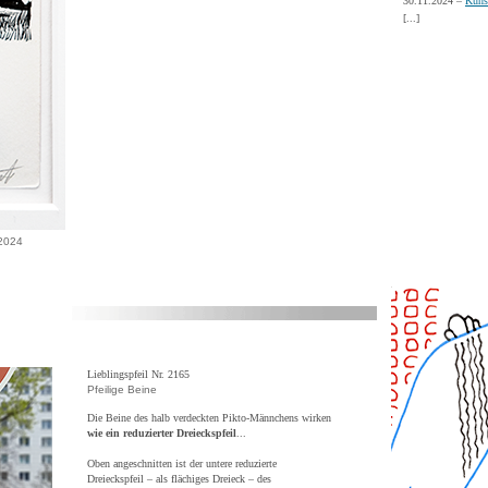
30.11.2024 –
Kuns
[...]
 2024
Lieblingspfeil Nr. 2165
Pfeilige Beine
Die Beine des halb verdeckten Pikto-Männchens wirken
wie ein reduzierter Dreieckspfeil
...
Oben angeschnitten ist der untere reduzierte
Dreieckspfeil – als flächiges Dreieck – des