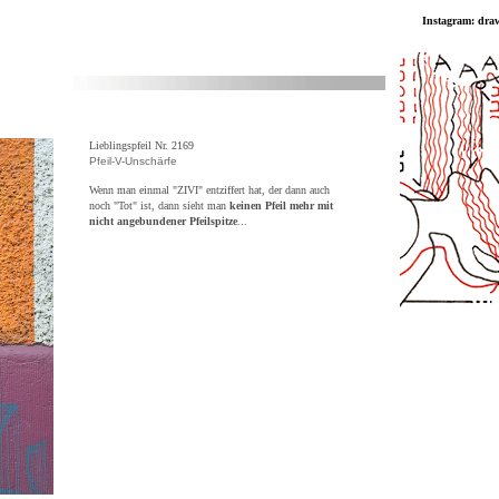
Instagram: dra
Lieblingspfeil Nr. 2169
Pfeil-V-Unschärfe
Wenn man einmal "ZIVI" entziffert hat, der dann auch
noch "Tot" ist, dann sieht man
keinen Pfeil mehr mit
nicht angebundener Pfeilspitze
...