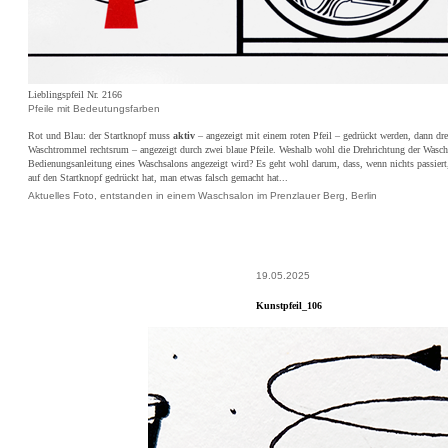
Lieblingspfeil Nr. 2166
Pfeile mit Bedeutungsfarben
Rot und Blau: der Startknopf muss
aktiv
– angezeigt mit einem roten Pfeil – gedrückt werden, dann dre
Waschtrommel rechtsrum – angezeigt durch zwei blaue Pfeile. Weshalb wohl die Drehrichtung der Wasc
Bedienungsanleitung eines Waschsalons angezeigt wird? Es geht wohl darum, dass, wenn nichts passie
auf den Startknopf gedrückt hat, man etwas falsch gemacht hat...
Aktuelles Foto, entstanden in einem Waschsalon im Prenzlauer Berg, Berlin
19.05.2025
Kunstpfeil_106