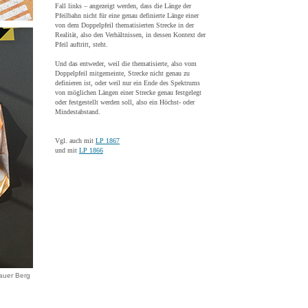
Fall links – angezeigt werden, dass die Länge der
Pfeilbahn nicht für eine genau definierte Länge einer
von dem Doppelpfeil thematisierten Strecke in der
Realität, also den Verhältnissen, in dessen Kontext der
Pfeil auftritt, steht.
Und das entweder, weil die thematisierte, also vom
Doppelpfeil mitgemeinte, Strecke nicht genau zu
definieren ist, oder weil nur ein Ende des Spektrums
von möglichen Längen einer Strecke genau festgelegt
oder festgestellt werden soll, also ein Höchst- oder
Mindestabstand.
Vgl. auch mit
LP 1867
und mit
LP 1866
lauer Berg