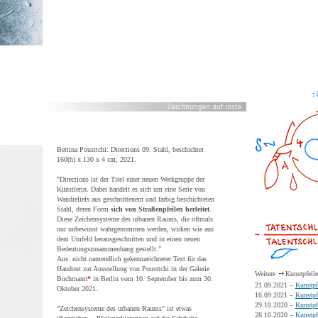
Bettina Pousttchi: Directions 09. Stahl, beschichtet
160(h) x 130 x 4 cm, 2021.
"Directions ist der Titel einer neuen Werkgruppe der
Künstlerin. Dabei handelt es sich um eine Serie von
Wandreliefs aus geschnittenem und farbig beschichteten
Stahl, deren Form
sich von Straßenpfeilen herleitet
.
Diese Zeichensysteme des urbanen Raums, die oftmals
nur unbewusst wahrgenommen werden, wirken wie aus
dem Umfeld herausgeschnitten und in einen neuen
Bedeutungszusammenhang gestellt."
Aus: nicht namendlich gekennzeichneter Text für das
Handout zur Ausstellung von Pousttchi in der Galerie
Weitere
Kunstpfeile
Buchmann
*
in Berlin vom 10. September bis zum 30.
21.09.2021 –
Kunstpf
Oktober 2021.
16.09.2021 –
Kunstpf
29.10.2020 –
Kunstpf
"Zeichensysteme des urbanen Raums" ist etwas
28.10.2020 –
Kunstpf