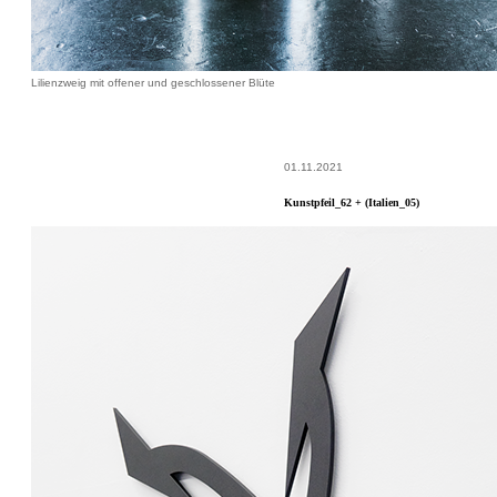
Lilienzweig mit offener und geschlossener Blüte
01.11.2021
Kunstpfeil_62 + (Italien_05)