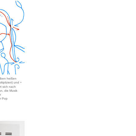
lben heißen
ltipliziert) und
+
rt sich nach
n, die Musik
r
er Pop