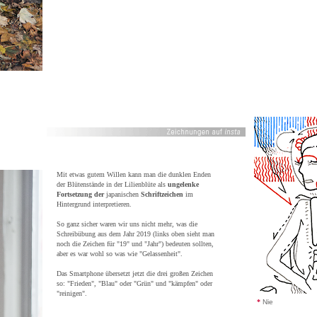
Mit etwas gutem Willen kann man die dunklen Enden
der Blütenstände in der Lilienblüte als
ungelenke
Fortsetzung der
japanischen
Schriftzeichen
im
Hintergrund interpretieren.
So ganz sicher waren wir uns nicht mehr, was die
Schreibübung aus dem Jahr 2019 (links oben sieht man
noch die Zeichen für "19" und "Jahr") bedeuten sollten,
aber es war wohl so was wie "Gelassenheit".
Das Smartphone übersetzt jetzt die drei großen Zeichen
so: "Frieden", "Blau" oder "Grün" und "kämpfen" oder
"reinigen".
*
Nie