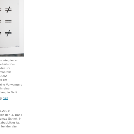
s integrierten
schilds fürs
 der uni
nmantella
.2002
,5 cm
 eine Verwarnung
in einer
ng in Berlin
ng
hier
1.2021:
 ich den 4. Band
omas Schmit, in
abgebildet ist,
 bei der alten