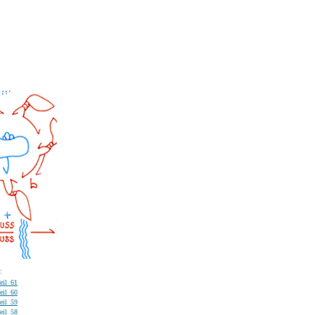
:
eil_61
eil_60
eil_59
eil_58