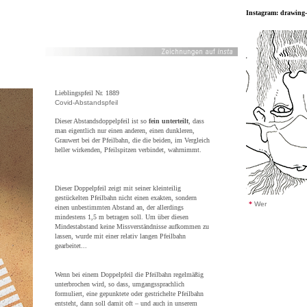
Instagram: drawing
Lieblingspfeil Nr. 1889
Covid-Abstandspfeil
Dieser Abstandsdoppelpfeil ist so
fein unterteilt
, dass
man eigentlich nur einen anderen, einen dunkleren,
Grauwert bei der Pfeilbahn, die die beiden, im Vergleich
heller wirkenden, Pfeilspitzen verbindet, wahrnimmt.
Dieser Doppelpfeil zeigt mit seiner kleinteilig
gestückelten Pfeilbahn nicht einen exakten, sondern
*
Wer
einen unbestimmten Abstand an, der allerdings
mindestens 1,5 m betragen soll. Um über diesen
Mindestabstand keine Missverständnisse aufkommen zu
lassen, wurde mit einer relativ langen Pfeilbahn
gearbeitet...
Wenn bei einem Doppelpfeil die Pfeilbahn regelmäßig
unterbrochen wird, so dass, umgangssprachlich
formuliert, eine gepunktete oder gestrichelte Pfeilbahn
entsteht, dann soll damit oft – und auch in unserem