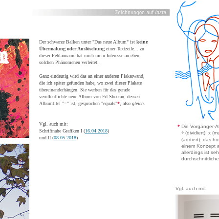
Der schwarze Balken unter "Das neue Album" ist
keine
Übermalung oder Auslöschung
einer Textzeile... zu
dieser Fehlanname hat mich mein Interesse an eben
solchen Phänomenen verleitet.
Ganz eindeutig wird das an einer anderen Plakatwand,
die ich später gefunden habe, wo zwei dieser Plakate
übereinanderhängen. Sie werben für das gerade
veröffentlichte neue Album von Ed Sheeran, dessen
Albumtitel "=" ist, gesprochen "equals"
*
, also
gleich
.
Vgl. auch mit:
*
Die Vorgänger-A
Schriftnahe Grafiken I (
16.04.2018
)
÷
(dividiert).
x
(mu
und II (
08.05.2018
)
(addiert): das hö
einem Konzept a
allerdings ist seh
durchschnittlich
Vgl. auch mit: