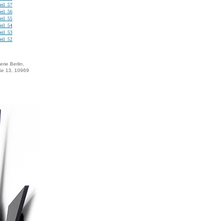
eil_57
eil_56
eil_55
eil_54
eil_53
eil_52
ie Berlin,
ße 13, 10969