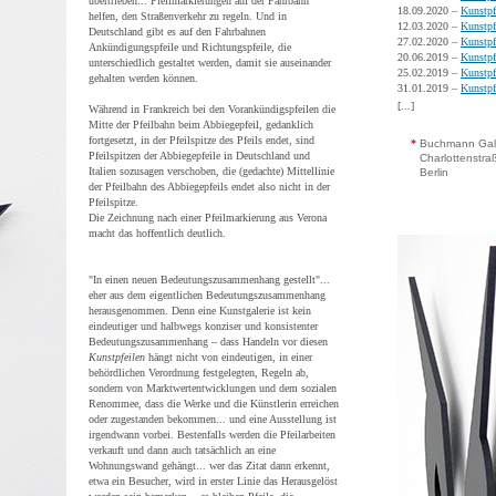
übertrieben... Pfeilmarkierungen auf der Fahrbahn
18.09.2020 –
Kunstpf
helfen, den Straßenverkehr zu regeln. Und in
12.03.2020 –
Kunstpf
Deutschland gibt es auf den Fahrbahnen
27.02.2020 –
Kunstpf
Ankündigungspfeile und Richtungspfeile, die
20.06.2019 –
Kunstpf
unterschiedlich gestaltet werden, damit sie auseinander
25.02.2019 –
Kunstpf
gehalten werden können.
31.01.2019 –
Kunstpf
[...]
Während in Frankreich bei den Vorankündigspfeilen die
Mitte der Pfeilbahn beim Abbiegepfeil, gedanklich
fortgesetzt, in der Pfeilspitze des Pfeils endet, sind
*
Buchmann Galer
Pfeilspitzen der Abbiegepfeile in Deutschland und
Charlottenstra
Italien sozusagen verschoben, die (gedachte) Mittellinie
Berlin
der Pfeilbahn des Abbiegepfeils endet also nicht in der
Pfeilspitze.
Die Zeichnung nach einer Pfeilmarkierung aus Verona
macht das hoffentlich deutlich.
"In einen neuen Bedeutungszusammenhang gestellt"...
eher aus dem eigentlichen Bedeutungszusammenhang
herausgenommen. Denn eine Kunstgalerie ist kein
eindeutiger und halbwegs konziser und konsistenter
Bedeutungszusammenhang – dass Handeln vor diesen
Kunstpfeilen
hängt nicht von eindeutigen, in einer
behördlichen Verordnung festgelegten, Regeln ab,
sondern von Marktwertentwicklungen und dem sozialen
Renommee, dass die Werke und die Künstlerin erreichen
oder zugestanden bekommen... und eine Ausstellung ist
irgendwann vorbei. Bestenfalls werden die Pfeilarbeiten
verkauft und dann auch tatsächlich an eine
Wohnungswand gehängt... wer das Zitat dann erkennt,
etwa ein Besucher, wird in erster Linie das Herausgelöst