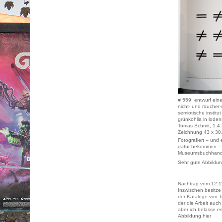
# 559: entwurf eine
nicht- und raucher-
semiotische institut
grünkohlia in lode
Tomas Schmit, 1.4
Zeichnung 43 x 30
Fotografiert – und
dafür bekommen – 
Museumsbuchhandlu
Sehr gute Abbildu
Nachtrag vom 12.1
Inzwischen besitze
der Kataloge von T
der die Arbeit auch 
aber ich belasse es
Abbildung hier