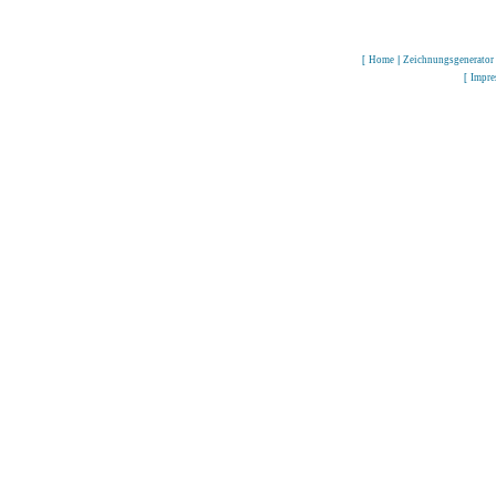
[
Home
|
Zeichnungsgenerator
[
Impr