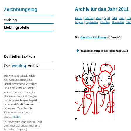
Archiv für das Jahr 2011
Zeichnungslog
–
Januar
|
Februar
|
März
|
April
|
Mai
|
Juni
|
Juli
August
|
September
|
Oktober
|
November
|
Dez
Die
aktuellste Zeichnung
auf
tumblr
Tageszeichnungen aus dem Jahr 2012
Wer viel und schnell zeich-
net, wem Zeichnung als
Handlungsprozess wichtiger
ist als das einzelne "Werk",
wer Zeichnen als visuelles
Denken mit allen Umwegen
und Abschweifungen begreift,
der mag sich
via Internet
bei seinem Tun über die
Schulter schauen lassen,
und ...
[mehr]
(Ausschnitte aus einem Text
von Michael Glasmeier und
Annelie Lütgens)