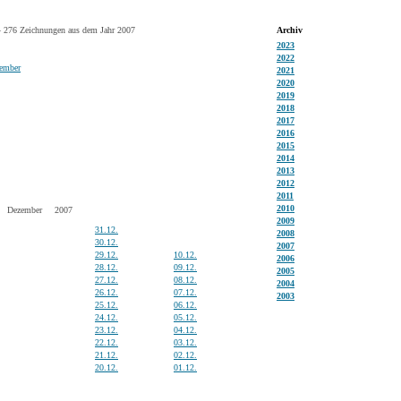
 276 Zeichnungen aus dem Jahr 2007
Archiv
2023
2022
ember
2021
2020
2019
2018
2017
2016
2015
2014
2013
2012
2011
2010
Dezember
2007
2009
31.12.
2008
30.12.
2007
29.12.
10.12.
2006
28.12.
09.12.
2005
27.12.
08.12.
2004
26.12.
07.12.
2003
25.12.
06.12.
24.12.
05.12.
23.12.
04.12.
22.12.
03.12.
21.12.
02.12.
20.12.
01.12.