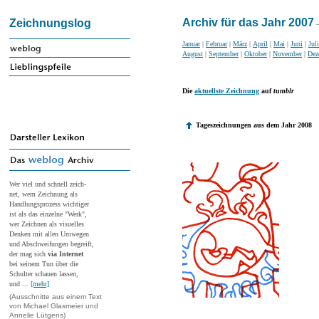
Archiv für das Jahr 2007
Zeichnungslog
–
Januar
|
Februar
|
März
|
April
|
Mai
|
Juni
|
Juli
August
|
September
|
Oktober
|
November
|
Dez
Die
aktuellste Zeichnung
auf
tumblr
Tageszeichnungen aus dem Jahr 2008
Wer viel und schnell zeich-
net, wem Zeichnung als
Handlungsprozess wichtiger
ist als das einzelne "Werk",
wer Zeichnen als visuelles
Denken mit allen Umwegen
und Abschweifungen begreift,
der mag sich
via Internet
bei seinem Tun über die
Schulter schauen lassen,
und ...
[mehr]
(Ausschnitte aus einem Text
von Michael Glasmeier und
Annelie Lütgens)