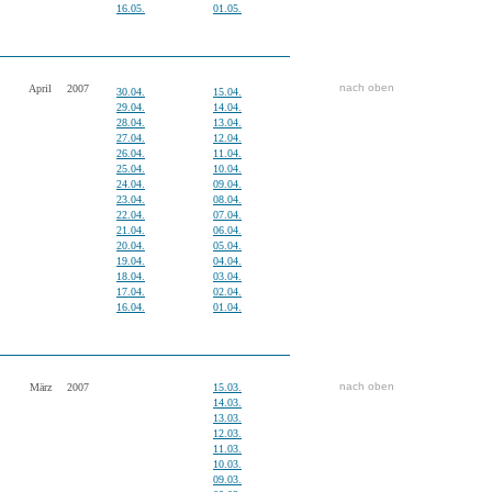
16.05.
01.05.
nach oben
April
2007
30.04.
15.04.
29.04.
14.04.
28.04.
13.04.
27.04.
12.04.
26.04.
11.04.
25.04.
10.04.
24.04.
09.04.
23.04.
08.04.
22.04.
07.04.
21.04.
06.04.
20.04.
05.04.
19.04.
04.04.
18.04.
03.04.
17.04.
02.04.
16.04.
01.04.
nach oben
März
2007
15.03.
14.03.
13.03.
12.03.
11.03.
10.03.
09.03.