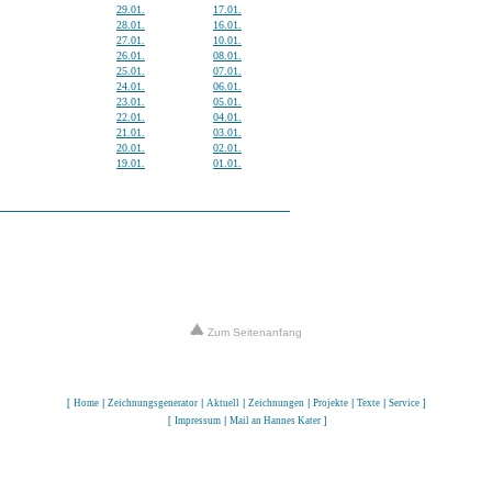
29.01.
17.01.
28.01.
16.01.
27.01.
10.01.
26.01.
08.01.
25.01.
07.01.
24.01.
06.01.
23.01.
05.01.
22.01.
04.01.
21.01.
03.01.
20.01.
02.01.
19.01.
01.01.
Zum Seitenanfang
[
Home
|
Zeichnungsgenerator
|
Aktuell
|
Zeichnungen
|
Projekte
|
Texte
|
Service
]
[
Impressum
|
Mail an Hannes Kater
]