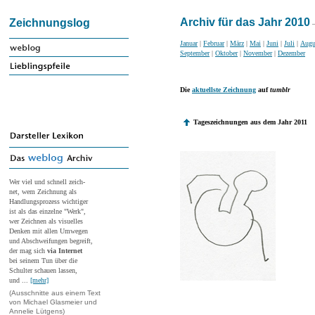
Archiv für das Jahr 2010
Zeichnungslog
–
Januar
|
Februar
|
März
|
Mai
|
Juni
|
Juli
|
Augu
September
|
Oktober
|
November
|
Dezember
Die
aktuellste Zeichnung
auf
tumblr
Tageszeichnungen aus dem Jahr 2011
Wer viel und schnell zeich-
net, wem Zeichnung als
Handlungsprozess wichtiger
ist als das einzelne "Werk",
wer Zeichnen als visuelles
Denken mit allen Umwegen
und Abschweifungen begreift,
der mag sich
via Internet
bei seinem Tun über die
Schulter schauen lassen,
und ...
[mehr]
(Ausschnitte aus einem Text
von Michael Glasmeier und
Annelie Lütgens)