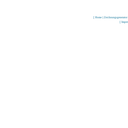
[
Home
|
Zeichnungsgenerator
[
Impr