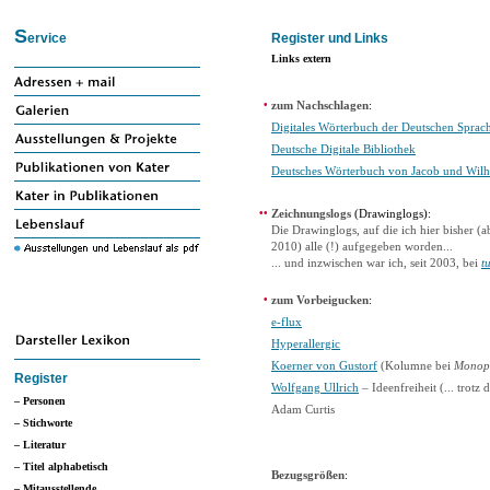
S
ervice
Register und Links
Links extern
•
zum Nachschlagen
:
Digitales Wörterbuch der Deutschen Spra
Deutsche Digitale Bibliothek
Deutsches Wörterbuch von Jacob und Wi
••
Zeichnungslogs
(Drawinglogs):
Die Drawinglogs, auf die ich hier bisher (
2010) alle (!) aufgegeben worden...
... und inzwischen war ich, seit 2003, bei
t
•
zum Vorbeigucken
:
e-flux
Hyperallergic
Koerner von Gustorf
(Kolumne bei
Monop
Register
Wolfgang Ullrich
– Ideenfreiheit (... trotz
– Personen
Adam Curtis
– Stichworte
– Literatur
– Titel alphabetisch
Bezugsgrößen
:
– Mitausstellende