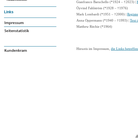
Gianfranco Baruchello (*1924 – †2023) |
Öyvind Fahlström (*1928 – †1976)
Links
Mark Lombardi (*1951 – †2000) |
Registe
Anna Oppermann (*1940 – †1993) |
Text 
Matthew Ritchie (*1964)
Hinweis im Impressum,
die Links betreffe