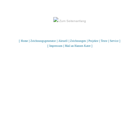
Zum Seitenanfang
[
Home
|
Zeichnungsgenerator
|
Aktuell
|
Zeichnungen
|
Projekte
|
Texte
|
Service
]
[
Impressum
|
Mail an Hannes Kater
]