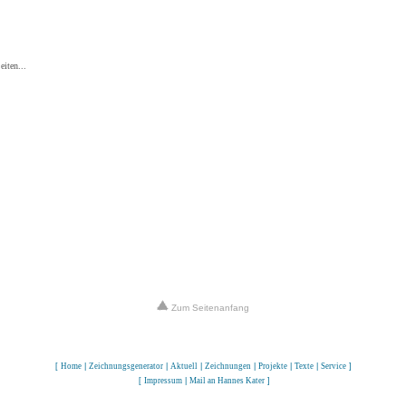
eiten...
Zum Seitenanfang
[
Home
|
Zeichnungsgenerator
|
Aktuell
|
Zeichnungen
|
Projekte
|
Texte
|
Service
]
[
Impressum
|
Mail an Hannes Kater
]