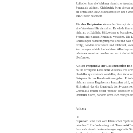
Reflexion über die Wirkung räumlicher Anordnu
Potenziale eröffnen. Gleichzeitig birgt eine zu 
die organische Entwicklungsfähigkeit des Syste
seine Stärke ausmacht.
Für den Rezipienten
könnte das Konzept der 
eine Verstehenshilfe darstellen. Es würde ihm e
nicht als willkürliche Bildzeichen zu betrachten,
System mit eigenen Regeln zu verstehen. Die E
Beziehungen bedeutungstragend sind und dass die
erfolgt, sondern kontextuell und relational, kö
Zeichnungen erheblich erleichtern. Allerdings 
behutsam vermittelt werden, um nicht die intuit
überformen.
Aus der
Perspektive der Dokumentation und
online verfügbare Grammatik durchaus realisierb
Darsteller systematisch vorstellen, ihre Variat
Beispiele für ihre Kombinationen geben. Entsch
nicht als starres Regelsystem konzipiert wird, 
Hilfsmittel, das die Eigenlogik des Systems res
Grammatik müsste selbst "spatial" organisiert se
Darsteller führen, sondern deren Beziehungen un
Anhang
[1]
"Spatial"
leitet sich vom lateinischen "spati
betreffend". Die Verbindung mit "Grammatik" en
dass auch räumliche Anordnungen regelhafte Str