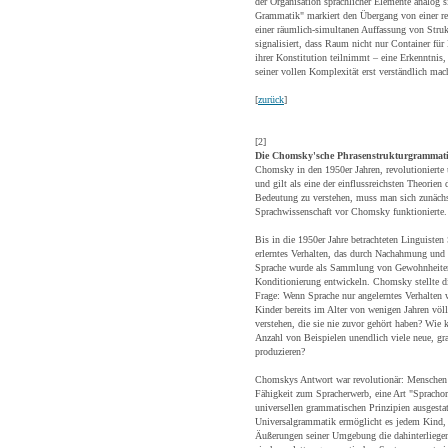
der Organisation sprachlicher Elemente analog si
Grammatik" markiert den Übergang von einer rei
einer räumlich-simultanen Auffassung von Stru
signalisiert, dass Raum nicht nur Container für
ihrer Konstitution teilnimmt – eine Erkenntnis,
seiner vollen Komplexität erst verständlich mac
[
zurück
]
[2]
Die Chomsky'sche Phrasenstrukturgrammat
Chomsky in den 1950er Jahren, revolutionierte 
und gilt als eine der einflussreichsten Theorien
Bedeutung zu verstehen, muss man sich zunächs
Sprachwissenschaft vor Chomsky funktionierte.
Bis in die 1950er Jahre betrachteten Linguisten
erlerntes Verhalten, das durch Nachahmung und
Sprache wurde als Sammlung von Gewohnheiten 
Konditionierung entwickeln. Chomsky stellte d
Frage: Wenn Sprache nur angelerntes Verhalten w
Kinder bereits im Alter von wenigen Jahren völ
verstehen, die sie nie zuvor gehört haben? Wie 
Anzahl von Beispielen unendlich viele neue, g
produzieren?
Chomskys Antwort war revolutionär: Menschen 
Fähigkeit zum Spracherwerb, eine Art "Spracho
universellen grammatischen Prinzipien ausgestatt
Universalgrammatik ermöglicht es jedem Kind, 
Äußerungen seiner Umgebung die dahinterliegen