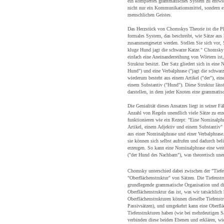
ein komplettes grammatisches System zu entwic
nicht nur ein Kommunikationsmittel, sondern ei
menschlichen Geistes.
Das Herzstück von Chomskys Theorie ist die Ph
formales System, das beschreibt, wie Sätze aus 
zusammengesetzt werden. Stellen Sie sich vor, 
kluge Hund jagt die schwarze Katze." Chomsky z
einfach eine Aneinanderreihung von Wörtern ist,
Struktur besitzt. Der Satz gliedert sich in eine
Hund") und eine Verbalphrase ("jagt die schwar
wiederum besteht aus einem Artikel ("der"), ei
einem Substantiv ("Hund"). Diese Struktur läs
darstellen, in dem jeder Knoten eine grammatisc
Die Genialität dieses Ansatzes liegt in seiner Fä
Anzahl von Regeln unendlich viele Sätze zu er
funktionieren wie ein Rezept: "Eine Nominalph
Artikel, einem Adjektiv und einem Substantiv" 
aus einer Nominalphrase und einer Verbalphrase
sie können sich selbst aufrufen und dadurch be
erzeugen. So kann eine Nominalphrase eine wei
("der Hund des Nachbarn"), was theoretisch unend
Chomsky unterschied dabei zwischen der "Tiefe
"Oberflächenstruktur" von Sätzen. Die Tiefenstru
grundlegende grammatische Organisation und d
Oberflächenstruktur das ist, was wir tatsächlich
Oberflächenstrukturen können dieselbe Tiefenstr
Passivsätzen), und umgekehrt kann eine Oberflä
Tiefenstrukturen haben (wie bei mehrdeutigen S
verbinden diese beiden Ebenen und erklären, wie