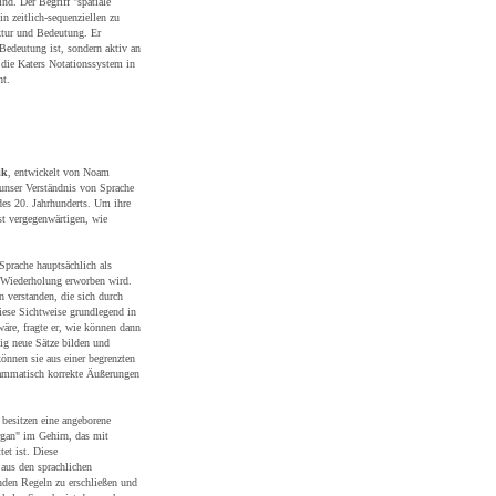
nd. Der Begriff "spatiale
n zeitlich-sequenziellen zu
ktur und Bedeutung. Er
 Bedeutung ist, sondern aktiv an
 die Katers Notationssystem in
ht.
ik
, entwickelt von Noam
unser Verständnis von Sprache
 des 20. Jahrhunderts. Um ihre
t vergegenwärtigen, wie
 Sprache hauptsächlich als
 Wiederholung erworben wird.
verstanden, die sich durch
iese Sichtweise grundlegend in
äre, fragte er, wie können dann
lig neue Sätze bilden und
können sie aus einer begrenzten
rammatisch korrekte Äußerungen
besitzen eine angeborene
rgan" im Gehirn, das mit
et ist. Diese
aus den sprachlichen
den Regeln zu erschließen und