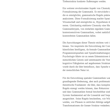
Tiefenstruktur konkrete Äußerungen werden.
Ein weiterer revolutionärer Aspekt von Chomsk
Formalisierung der Grammatik. Er entwickelte 
die es ermöglichte, grammatische Regeln präzis
analysieren. Diese Formalisierung machte Sprac
Wissenschaft und ermöglichte es, Hypothesen ü
testen. Gleichzeitig etablierte Chomsky eine Hie
Grammatiktypen, von einfachen regulären Gram
kontextsensitiven Grammatiken, wobei natürlich
kontextfreien Grammatiken fallen.
Die Auswirkungen dieser Theorie reichten weit 
hinaus. Sie inspirierte die Entwicklung der Com
künstlichen Intelligenz, da formale Grammatike
Programmiersprachen und Sprachverarbeitungssy
Psychologie führte sie zu neuen Erkenntnissen 
menschlichen Geistes und untermauerte die Vor
kognitive Fähigkeiten auf angeborenen Struktur
wurde durch die Idee beeinflusst, dass Sprache 
der menschlichen Natur ist.
Für die Entwicklung spatialer Grammatiken w
grundlegender Bedeutung, aber auch problematisch
theoretische Fundament: die Idee, dass komplex
Regeln erzeugt werden können, dass Rekursion kr
und dass Grammatiken formal beschreibbar sin
System fundamental auf die Linearität und Seque
ausgerichtet. Seine Regeln beschreiben, wie Wö
werden, wie Phrasen in zeitlicher Abfolge aufg
Transformationen die lineare Struktur verändern