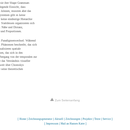
s sie ihre Shape Grammars
egende Einsicht, dass
n können, mussten aber das
Systemen gibt es keine
, keine eindeutige Hierarchie
 Stattdessen organisieren sich
: Nähe und Distanz,
 und Proportionen.
en Paradigmenwechsel. Während
 Phänomen beschreibt, das sich
alisieren spatiale
n, das sich in den
bergang von der temporalen zur
 das Verständnis visueller
 weit über Chomskys
 seine theoretischen
Zum Seitenanfang
[
Home
|
Zeichnungsgenerator
|
Aktuell
|
Zeichnungen
|
Projekte
|
Texte
|
Service
]
[
Impressum
|
Mail an Hannes Kater
]