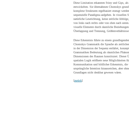
Diese Limitation erkannten Stiny und Gips, al
entwickelten. Sie übernahmen Chomskys grundl
komplexe Strukturen regelbasiert erzeugt werde
sequenzielle Paradigma aufgeben. In visuellen 
natürliche Leserichtung, keine zeitliche Abfolge
von links nach rechts oder von oben nach unten.
visuelle Elemente durch räumliche Beziehungen
Überlappung und Trennung, Größenverhältnisse
Diese Erkenntnis führte zu einem grundlegend
Chomskys Grammatik die Sprache als zeitliches
in der Dimension der Sequenz entfaltet, konzeptu
Grammatiken Bedeutung als räumliches Phänome
Dimensionen des Raumes konstituiert. Dieser Ü
spatialen Logik eröffnete neue Möglichkeiten für
Kommunikation und bildlicher Erkenntnis, die
ursprüngliche Intention hinausreichen, aber ohne
Grundlagen nicht denkbar gewesen wären.
[
zurück
]