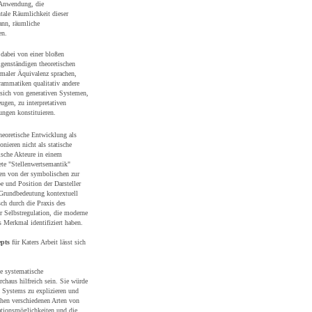
 Anwendung, die
tale Räumlichkeit dieser
nn, räumliche
en.
 dabei von einer bloßen
igenständigen theoretischen
maler Äquivalenz sprachen,
rammatiken qualitativ andere
 sich von generativen Systemen,
gen, zu interpretativen
ngen konstituieren.
heoretische Entwicklung als
onieren nicht als statische
sche Akteure in einem
te "Stellenwertsemantik"
ken von der symbolischen zur
e und Position der Darsteller
 Grundbedeutung kontextuell
ch durch die Praxis des
r Selbstregulation, die moderne
 Merkmal identifiziert haben.
epts
für Katers Arbeit lässt sich
e systematische
chaus hilfreich sein. Sie würde
s Systems zu explizieren und
chen verschiedenen Arten von
ationsmöglichkeiten und die