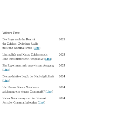
Weitere Texte
Die Frage nach der Realität
2025
der Zeichen: Zwischen Realis-
mus und Nominalismus
[
Link
]
Liminalität und Katers Zeichenpraxis –
2025
Eine kunsthistorische Perspektive [
Link
]
Ein Experiment mit ungewissem Ausgang
2025
[
Link
]
Die produktive Logik der Nachträglichkeit
2024
[
Link
]
Hat Hannes Katers Notations-
2024
zeichnung eine eigene Grammatik? [
Link
]
Katers Notationssystem im Kontext
2024
formaler Grammatiktheorien [
Link
]