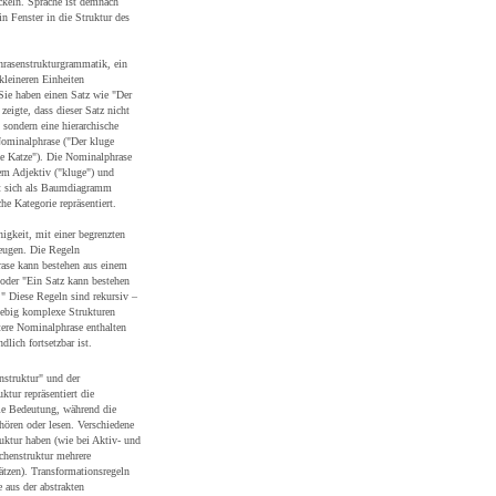
keln. Sprache ist demnach
n Fenster in die Struktur des
rasenstrukturgrammatik, ein
kleineren Einheiten
Sie haben einen Satz wie "Der
eigte, dass dieser Satz nicht
 sondern eine hierarchische
 Nominalphrase ("Der kluge
ze Katze"). Die Nominalphrase
nem Adjektiv ("kluge") und
st sich als Baumdiagramm
he Kategorie repräsentiert.
higkeit, mit einer begrenzten
zeugen. Die Regeln
rase kann bestehen aus einem
oder "Ein Satz kann bestehen
." Diese Regeln sind rekursiv –
liebig komplexe Strukturen
tere Nominalphrase enthalten
lich fortsetzbar ist.
nstruktur" und der
ktur repräsentiert die
ie Bedeutung, während die
 hören oder lesen. Verschiedene
uktur haben (wie bei Aktiv- und
chenstruktur mehrere
ätzen). Transformationsregeln
 aus der abstrakten