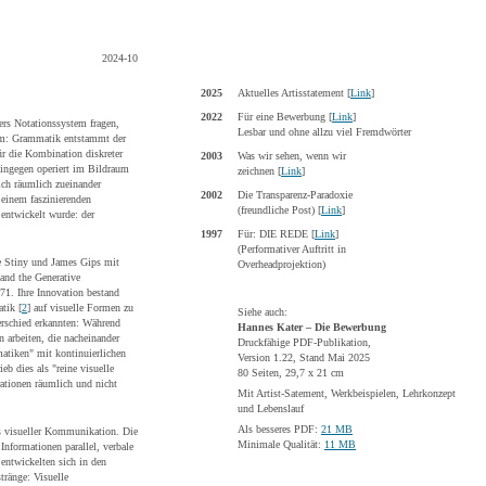
2024-10
2025
Aktuelles Artisstatement
[
Link
]
2022
Für eine Bewerbung [
Link
]
rs Notationssystem fragen,
Lesbar und ohne allzu viel Fremdwörter
lem: Grammatik entstammt der
ür die Kombination diskreter
2003
Was wir sehen, wenn wir
hingegen operiert im Bildraum
zeichnen
[
Link
]
ich räumlich zueinander
2002
Die Transparenz-Paradoxie
 einem faszinierenden
(freundliche Post) [
Link
]
 entwickelt wurde: der
1997
Für: DIE REDE [
Link
]
(Performativer Auftritt in
e Stiny und James Gips mit
Overheadprojektion)
 and the
Generative
71. Ihre Innovation bestand
tik [
2
] auf visuelle Formen zu
Siehe auch:
erschied erkannten: Während
Hannes Kater – Die Bewerbung
 arbeiten, die nacheinander
Druckfähige PDF-Publikation,
atiken" mit kontinuierlichen
Version 1.22, Stand Mai 2025
b dies als "reine visuelle
80 Seiten, 29,7 x 21 cm
ationen räumlich und nicht
Mit Artist-Satement, Werkbeispielen, Lehrkonzept
und Lebenslauf
Als besseres PDF:
21 MB
is visueller Kommunikation. Die
Minimale Qualität:
11 MB
Informationen parallel, verbale
 entwickelten sich in den
tränge: Visuelle