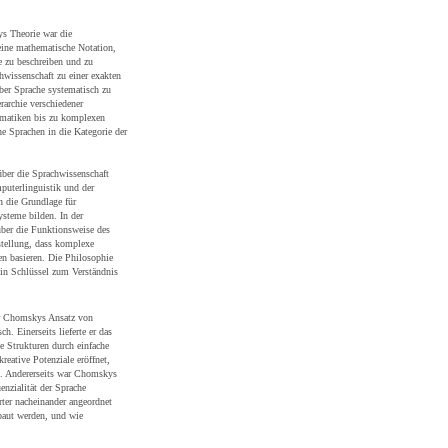
ys Theorie war die
eine mathematische Notation,
e zu beschreiben und zu
hwissenschaft zu einer exakten
ber Sprache systematisch zu
rarchie verschiedener
matiken bis zu komplexen
e Sprachen in die Kategorie der
über die Sprachwissenschaft
puterlinguistik und der
n die Grundlage für
steme bilden. In der
über die Funktionsweise des
stellung, dass komplexe
en basieren. Die Philosophie
ein Schlüssel zum Verständnis
ar Chomskys Ansatz von
. Einerseits lieferte er das
e Strukturen durch einfache
eative Potenziale eröffnet,
d. Andererseits war Chomskys
nzialität der Sprache
rter nacheinander angeordnet
ebaut werden, und wie
.