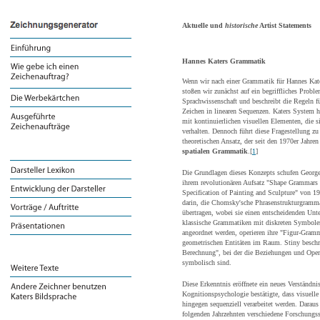
Aktuelle und
historische
Artist Statements
Hannes Katers Grammatik
Wenn wir nach einer Grammatik für Hannes Kate
stoßen wir zunächst auf ein begriffliches Prob
Sprachwissenschaft und beschreibt die Regeln f
Zeichen in linearen Sequenzen. Katers System 
mit kontinuierlichen visuellen Elementen, die s
verhalten. Dennoch führt diese Fragestellung zu
theoretischen Ansatz, der seit den
1970er Jahren
spatialen Grammatik
.[
1
]
Die Grundlagen dieses Konzepts schufen Georg
ihrem revolutionären Aufsatz "Shape Grammars
Specification of Painting and Sculpture" von 19
darin, die Chomsky'sche Phrasenstrukturgramma
übertragen, wobei sie einen entscheidenden Unt
klassische Grammatiken mit diskreten Symbolen
angeordnet werden, operieren ihre "Figur-Gramm
geometrischen Entitäten im Raum. Stiny beschrie
Berechnung", bei der die Beziehungen und Oper
symbolisch sind.
Diese Erkenntnis eröffnete ein neues Verständn
Kognitionspsychologie bestätigte, dass visuelle 
hingegen sequenziell verarbeitet werden. Daraus
folgenden Jahrzehnten verschiedene Forschungss