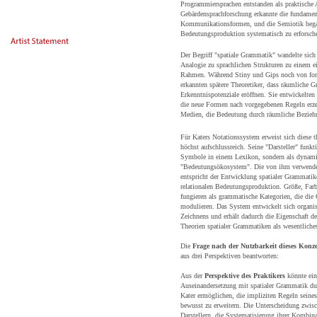
Programmiersprachen entstanden als praktische
Gebärdensprachforschung erkannte die fundamen
Kommunikationsformen, und die Semiotik bega
Bedeutungsproduktion systematisch zu erforsch
Der Begriff "spatiale Grammatik" wandelte sich
Analogie zu sprachlichen Strukturen zu einem e
Rahmen. Während Stiny und Gips noch von for
erkannten spätere Theoretiker, dass räumliche G
Erkenntnispotenziale eröffnen. Sie entwickelten
die neue Formen nach vorgegebenen Regeln erzeu
Medien, die Bedeutung durch räumliche Beziehu
Für Katers Notationssystem erweist sich diese t
höchst aufschlussreich. Seine "Darsteller" funkti
Symbole in einem Lexikon, sondern als dynami
"Bedeutungsökosystem". Die von ihm verwende
entspricht der Entwicklung spatialer Grammati
relationalen Bedeutungsproduktion. Größe, Farb
fungieren als grammatische Kategorien, die die
modulieren. Das System entwickelt sich organis
Zeichnens und erhält dadurch die Eigenschaft de
Theorien spatialer Grammatiken als wesentliches
Die
Frage nach der Nutzbarkeit dieses Konz
aus drei Perspektiven beantworten:
Aus der
Perspektive des Praktikers
könnte ein
Auseinandersetzung mit spatialer Grammatik dur
Kater ermöglichen, die impliziten Regeln seine
bewusst zu erweitern. Die Unterscheidung zwis
Darstellern, die Systematisierung ihrer Kombin