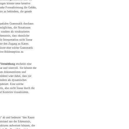
ngen könnte neue kreative
starke Formalisierung die Gefahr,
ms zu behindern, die gerade
spatialen Grammatik durchaus
rmöglichen, die Notationen
 sondern als strukturiertes
rkenntnis, dass räumliche
 Interpretation nicht linear
nnte den Zugang zu Katers
müsste eine solche Grammatik
ive Bildrezeption zu
 Vermittlung
erscheint eine
ar und sinnvoll. Sie könnte die
ionen dokumentieren und
eidend wäre dabei, dass sie
sondern als dynamisches
pektiert. Eine solche
in, also nicht linear durch die
d Kontexte visualisieren.
um" ab und bedeutet "den Raum
tstand aus der Erkenntnis,
ukturen aufweisen können, die