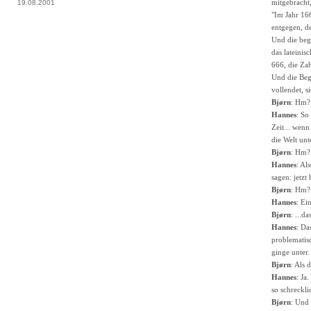
mitgebracht,
19.08.2001
"Im Jahr 166
entgegen, d
Und die begr
das lateinis
666, die Za
Und die Begr
vollendet, 
Bjørn
: Hm?
Hannes
: So
Zeit... wen
die Welt unt
Bjørn
: Hm?
Hannes
: Al
sagen: jetzt 
Bjørn
: Hm?
Hannes
: Ei
Bjørn
: ...d
Hannes
: Da
problematisc
ginge unter.
Bjørn
: Als
Hannes
: Ja
so schreckli
Bjørn
: Und 