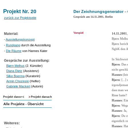
P
rojekt Nr. 20
Der Zeichnungsgenerator
–
Gespräch am 14.11.2001, Berlin
zurück zur Projektseite
Vorspiel
Material:
14.11.2001
Bjørn Melhu
-
Ausstellungskonzept
Bjørn beric
-
Rundgang
durch die Ausstellung
NgbK den A
-
Die Räume
von Hannes Kater
In Stichwort
Gespräche zur Ausstellung:
Bjørn
: Das 
Bjørn Melhus
(2. Künstler)
nicht gesch
Diana Dietz
(Assistenz)
Hannes
(lei
Silke Boerma
(Kuratorin)
Bjørn
: [...
Armin Chozinski
(Helfer)
irgendjemand
Gabriele Mackert
(Autorin)
dass man we
Risse hatte?
Hannes
: Ei
Bjørn
: Weg
Hannes
: Ja
Bjørn
: Du e
eigentlich re
Weiteres:
Hannes
: Ha