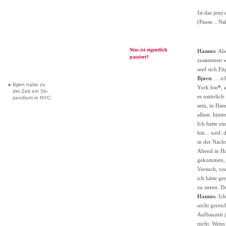
Ist das jetzt
(Pause... N
Was ist eigentlich
Hannes
: Al
passiert?
zusammen wa
und sich Füg
Bjørn
: ... 
Bjørn hatte zu
*
York bin
*
, 
der Zeit ein Sti-
es natürlich
pendium in NYC.
sein, in Ha
allem: hinte
Ich hatte ei
bin... weil:
in der Nach
Abend in Han
gekommen, we
Versuch, vo
ich hätte ge
zu sitzen. D
Hannes
: Ic
nicht gereic
Aufbauzeit j
nicht. Wenn 