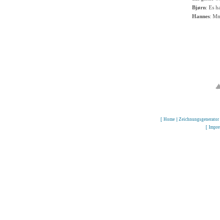
Bjørn
: Es h
Hannes
: M
[
Home
|
Zeichnungsgenerator
[
Impr