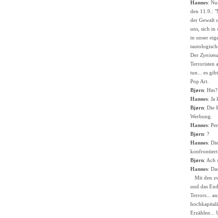
Hannes
: Nu
den 11.9.: "
der Gewalt u
uns, sich in
in unser eig
tautologisch
Der
Zynismu
Terroristen
tun... es gi
Pop Art.
Bjørn
: Hm? 
Hannes
: Ja 
Bjørn
: Die
Werbung.
Hannes
: Pen
Bjørn
: ?
Hannes
: Di
konfrontiert
Bjørn
: Ach 
Hannes
: Da
Mit den zwe
und das End
Terrors... a
hochkapitali
Erzählen... 