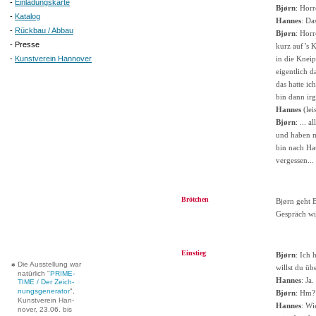
-
Einladungskarte
Bjørn
: Horr
-
Katalog
Hannes
: Da
-
Rückbau / Abbau
Bjørn
: Horr
- Presse
kurz auf’s 
-
Kunstverein Hannover
in die Kneip
eigentlich d
das hatte ic
bin dann ir
Hannes
(lei
Bjørn
: ... 
und haben mi
bin nach Hau
vergessen...
Brötchen
Bjørn geht 
Gespräch wie
Einstieg
Bjørn
: Ich 
Die Ausstellung war
*
willst du üb
natürlich "
PRIME-
Hannes
: Ja
TIME / Der Zeich-
nungsgenerator
",
Bjørn
: Hm?
Kunstverein Han-
Hannes
: Wi
nover, 23.06. bis