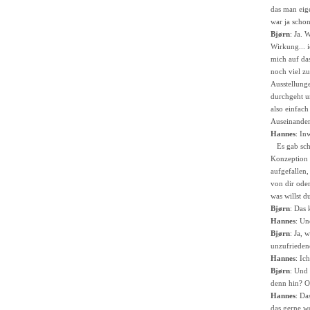
das man eig
war ja scho
Bjørn
: Ja.
Wirkung... 
mich auf das
noch viel zu
Ausstellunge
durchgeht un
also einfach
Auseinander
Hannes
: In
Es gab scho
Konzeption 
aufgefallen,
von dir oder
was willst du
Bjørn
: Das 
Hannes
: Un
Bjørn
: Ja, 
unzufriedene
Hannes
: Ic
Bjørn
: Und 
denn hin? Od
Hannes
: Da
das gerne wo