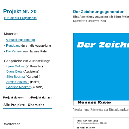
P
rojekt Nr. 20
Der Zeichnungsgenerator
–
Eine Ausstellung zusammen mit Bjørn Melhu
zurück zur Projektseite
Kunstverein Hannover, 2001
Material:
-
Ausstellungskonzept
-
Rundgang
durch die Ausstellung
-
Die Räume
von Hannes Kater
Gespräche zur Ausstellung:
Bjørn Melhus
(2. Künstler)
Diana Dietz
(Assistenz)
Silke Boerma
(Kuratorin)
Armin Chozinski
(Helfer)
Gabriele Mackert
(Autorin)
Vorder- und Rückseite der Einladungskar
Weiteres: