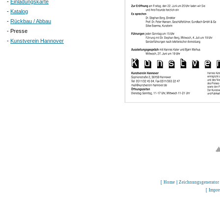
-
Einladungskarte
-
Katalog
-
Rückbau / Abbau
- Presse
-
Kunstverein Hannover
[
Home
|
Zeichnungsgenerator
[
Impr