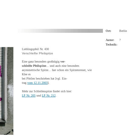
Ort:
Berlin
Autor:
?
Technik:
Lieblingspfeil Nr. 430
Verschleifte Pfeilspitze
Eine ganz besonders großzügig
ver-
schleifte Pfeilspitze
... und auch eine besonders
asymmetrische Spitze... fast schon ein Spitzensteuer, wie
Klee es
bei Pfeilen beschrieben hat [vgl. Ein-
trag
vom 12.11.2003
].
Mehr zur Schleifenspitze findet sich hier:
LP Nr. 205
und
LP Nr. 212
.