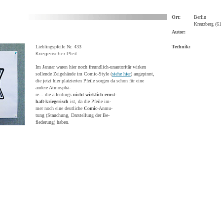
Ort:
Berlin
Kreuzberg (61
Autor:
Lieblingspfeile Nr. 433
Technik:
Kriegerischer Pfeil
Im Januar waren hier noch freundlich-unautoritär wirken
sollende Zeigehände im Comic-Style (
siehe hier
) angepinnt,
die jetzt hier platzierten Pfeile sorgen da schon für eine
andere Atmosphä-
re... die allerdings
nicht wirklich ernst-
haft-kriegerisch
ist, da die Pfeile im-
mer noch eine deutliche
Comic
-Anmu-
tung (Stauchung, Darstellung der Be-
fiederung) haben.