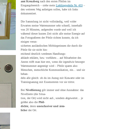
amt Kreuzberg
nach den ersten Pfeilen im
Eingangsbereich – siehe mein
Lieblingspfeile Nr. 433
–
den weiteren Weg aufzeigen sollen, habe ich links
dokumentiert.
Die Sammlung ist nicht vollständig, weil wider
Erwarten meine Wartenummer sehr schnell, innerhalb
von 20 Minuten, aufgerufen wurde und weil ich
während dieser kurzen Zeit nicht alle meine Energie auf
das Fotografieren der Pfeile richten konnte, da ich
einigen verun-
sicherten ausländischen Mitbürgerinnen die durch die
Pfeile für sie nicht hin-
reichend deutlich werdenen Handlungs-
abläufe erklärte, bzw. vorführte... auf Mitarbeiter des
Amtes trifft man hier erst, wenn die irgendwie besorgte
Wartenummer angezeigt wird – Pfeile sparen also
Menschen, menschliche Kommunikation, ein... und sie
behan-
deln alle gleich: ob du im Anzug mit Krawatte oder im
Trainingsanzug mit Essensresten vor sie trittst.
Bei
Nivellierung
gilt immer und ohne Ausnahme: das
Nivellierte (die Situa-
tion, der Ort) wird nicht auf-, sondern abgewertet... je
größer also die
Pfeil-
dichte
, desto
unexclusiver und ärm-
liche
r der Ort.