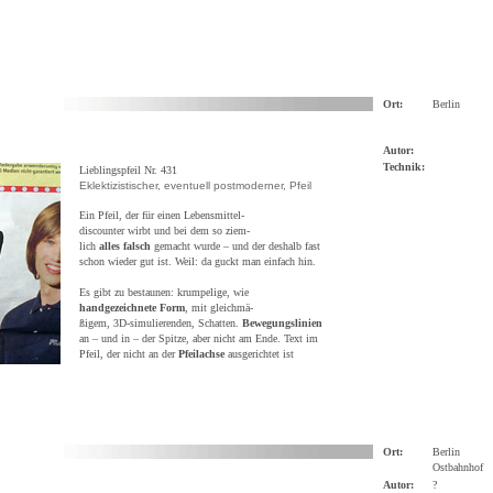
Ort:
Berlin
Autor:
Technik:
Lieblingspfeil Nr. 431
Eklektizistischer, eventuell postmoderner, Pfeil
Ein Pfeil, der für einen Lebensmittel-
discounter wirbt und bei dem so ziem-
lich
alles falsch
gemacht wurde – und der deshalb fast
schon wieder gut ist. Weil: da guckt man einfach hin.
Es gibt zu bestaunen: krumpelige, wie
handgezeichnete Form
, mit gleichmä-
ßigem, 3D-simulierenden, Schatten.
Bewegungslinien
an – und in – der Spitze, aber nicht am Ende. Text im
Pfeil, der nicht an der
Pfeilachse
ausgerichtet ist
Ort:
Berlin
Ostbahnhof
Autor:
?