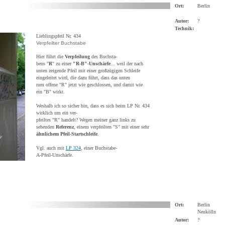
Ort:
Berlin
Autor:
?
Technik:
Lieblingspfeil Nr. 434
Verpfeilter Buchstabe
Hier führt die
Verpfeilung
des Buchsta-
bens "
R
" zu einer
"R-B"-Unschärfe
... weil der nach
unten zeigende Pfeil mit einer großzügigen Schleife
eingeleitet wird, die dazu führt, dass das unten
rum offene "R" jetzt wie geschlossen, und damit wie
ein "B" wirkt.
Weshalb ich so sicher bin, dass es sich beim LP Nr. 434
wirklich um ein ver-
pfeiltes "R" handelt? Wegen meiner ganz links zu
sehenden
Referenz
, einem verpfeilten "S" mit einer sehr
ähnlichem Pfeil-Startschleife
.
Vgl. auch mit
LP 324
, einer Buchstabe-
A-Pfeil-Unschärfe.
Ort:
Berlin
Neukölln
Autor:
?