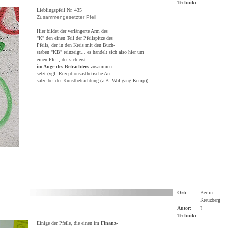
Technik:
Lieblingspfeil Nr. 435
Zusammengesetzter Pfeil
Hier bildet der verlängerte Arm des
"K" den einen Teil der Pfeilspitze des
Pfeils, der in den Kreis mit den Buch-
staben "KB" reinzeigt... es handelt sich also hier um
einen Pfeil, der sich erst
im Auge des Betrachters
zusammen-
setzt (vgl. Rezeptionsästhetische An-
sätze bei der Kunstbetrachtung (z.B. Wolfgang Kemp)).
Ort:
Berlin
Kreuzberg
Autor:
?
Technik:
Einige der Pfeile, die einen im
Finanz-