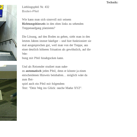
Technik:
Lieblingspfeil Nr. 432
Boden-Pfeil
Wie kann man sich sinnvoll mit seinem
Richtungshinweis
in den oben links zu sehenden
Treppenaufgang platzieren?
Die Lösung, auf den Boden zu gehen, sieht man in den
letzten Jahren immer häufiger – und hier funktioniert sie
mal ausgesprochen gut, weil man von der Treppe, aus
einer deutlich höheren Situation als gewöhnlich, auf die
Wer-
bung mit Pfeil hinabgucken kann.
Und als Reisender studiert man nahe-
zu
automatisch
jeden Pfeil, denn er könnte ja einen
entscheidenen Hinweis beinhalten... möglich wäre da
zum Bei-
spiel auch ein Pfeil mit folgendem
Text: "Dein Weg ins Glück: rauche Marke XYZ".