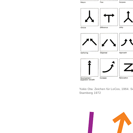
Yukio Ota: Zeichen für LoCos, 1964. Se
Starnberg 1972