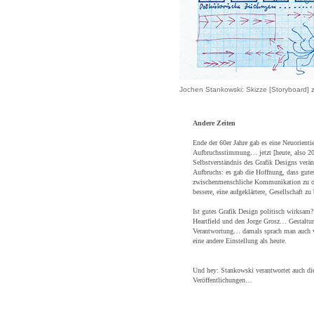
Jochen Stankowski:
Skizze [Storyboard] 
Andere Zeiten
Ende der 60er Jahre gab es eine Neuorien
Aufbruchsstimmung… jetzt [heute, also 2
Selbstverständnis des Grafik Designs verän
Aufbruchs: es gab die Hoffnung, dass gutes
zwischenmenschliche Kommunikation zu org
bessere, eine aufgeklärtere, Gesellschaft zu
Ist gutes Grafik Design politisch wirksam?
Heartfield und den Jorge Grosz… Gestaltu
Verantwortung… damals sprach man auch 
eine andere Einstellung als heute.
Und hey: Stankowski verantwortet auch di
Veröffentlichungen…