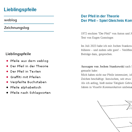
Lieblingspfeile
Der Pfeil in der Theorie
Der Pfeil – Spiel Gleichnis K
1972 erschien "Der Pfeil" von Anton und 
Text von Eugen Gomringer.
Im Juli 2023 habe ich mit Jochen Stanko
früheste – und zudem sehr gute! – Veröffe
Beiträge dazu, gesprochen.
Aussagen von Jochen Stankowski
nach S
gemacht habe:
Mich haben nicht nur Pfeile interessiert, 
Zeichen beschäftigt. Inzwischen, seit etwa
Als ich anfing, hieß meine Tätigkeit
Gebra
Jahren in
Visuelle Kommunikation
umbenan