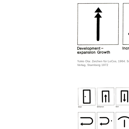
Yukio Ota: Zeichen für LoCos, 1964. Se
Verlag, Starnberg 1972