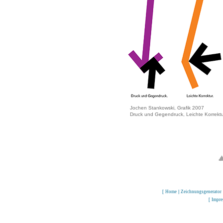
Jochen Stankowski, Grafik 2007
Druck und Gegendruck, Leichte Korrektu
[
Home
|
Zeichnungsgenerator
[
Impr