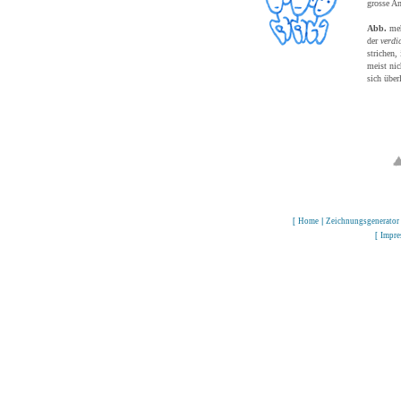
grosse A
Abb.
meh
der
verdi
strichen,
meist nic
sich über
[
Home
|
Zeichnungsgenerator
[
Impr