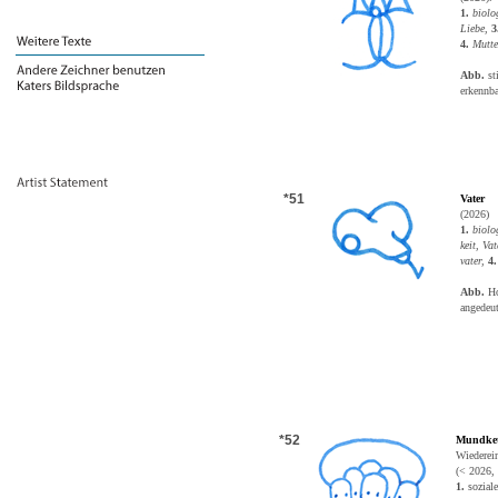
1.
biolo
Liebe,
3
4.
Mutte
Abb
.
sti
erkennba
*51
Vater
(2026)
1.
biolo
keit, Va
vater,
4.
Abb.
Ho
angedeu
*52
Mundket
Wiederei
(< 2026,
1.
soziale