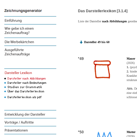
Das Darstellerlexikon [3.1.4]
Liste der Darsteller
nach Abbildungen
geordne
Darsteller 49 bis 60
*49
Mauer
(2026)
1.
(psyc
2.
hinder
Krankhe
struktur
Abb.
Der
eine ein
schlosse
*50
Mutter
(2026).