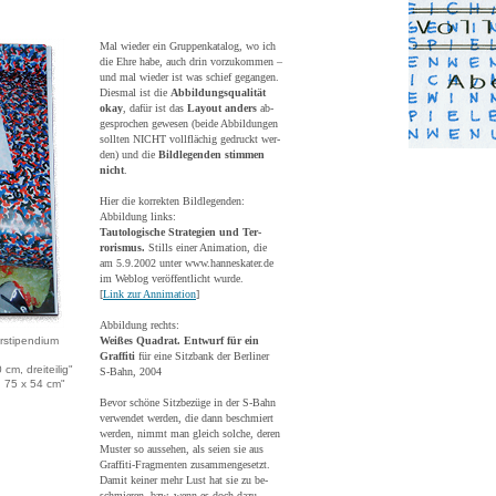
Mal wieder ein Gruppenkatalog, wo ich
die Ehre habe, auch drin vorzukommen –
und mal wieder ist was schief gegangen.
Diesmal ist die
Abbildungsqualität
okay
, dafür ist das
Layout anders
ab-
gesprochen gewesen (beide Abbildungen
sollten NICHT vollflächig gedruckt wer-
den) und die
Bildlegenden stimmen
nicht
.
Hier die korrekten Bildlegenden:
Abbildung links:
Tautologische Strategien und Ter-
rorismus.
Stills einer Animation, die
am 5.9.2002 unter www.hanneskater.de
im Weblog veröffentlicht wurde.
[
Link zur Annimation
]
Abbildung rechts:
erstipendium
Weißes Quadrat. Entwurf für ein
Graffiti
für eine Sitzbank der Berliner
cm, dreiteilig"
S-Bahn, 2004
, 75 x 54 cm"
Bevor schöne Sitzbezüge in der S-Bahn
verwendet werden, die dann beschmiert
werden, nimmt man gleich solche, deren
Muster so aussehen, als seien sie aus
Graffiti-Fragmenten zusammengesetzt.
Damit keiner mehr Lust hat sie zu be-
schmieren, bzw. wenn es doch dazu