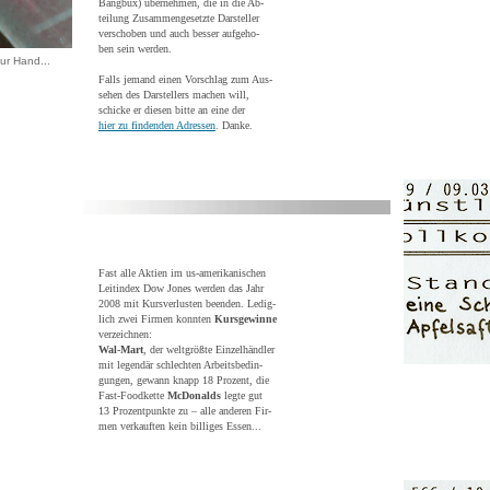
Bangbüx) übernehmen, die in die Ab-
teilung Zusammengesetzte Darsteller
verschoben und auch besser aufgeho-
ben sein werden.
ur Hand...
Falls jemand einen Vorschlag zum Aus-
sehen des Darstellers machen will,
schicke er diesen bitte an eine der
hie
r zu findenden Adressen
. Danke.
Fast alle Aktien im us-amerikanischen
Leitindex Dow Jones werden das Jahr
2008 mit Kursverlusten beenden. Ledig-
lich zwei Firmen konnten
Kursgewinne
verzeichnen:
Wal-Mart
, der weltgrößte Einzelhändler
mit legendär schlechten Arbeitsbedin-
gungen, gewann knapp 18 Prozent, die
Fast-Foodkette
McDonalds
legte gut
13 Prozentpunkte zu – alle anderen Fir-
men verkauften kein billiges Essen...