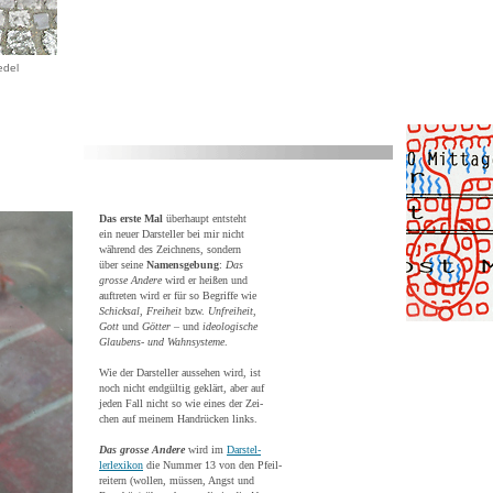
edel
Das erste Mal
überhaupt entsteht
ein neuer Darsteller bei mir nicht
während des Zeichnens, sondern
über seine
Namensgebung
:
Das
grosse Andere
wird er heißen und
auftreten wird er für so Begriffe wie
Schicksal
,
Frei
heit
bzw.
Unfreiheit
,
Gott
und
Göt
ter
– und
ideologische
Glaubens- und Wahnsysteme
.
Wie der Darsteller aussehen wird, ist
noch nicht endgültig geklärt, aber auf
jeden Fall nicht so wie eines der Zei-
chen auf meinem Handrücken links.
Das grosse Andere
wird im
Darstel-
lerlexikon
die Nummer 13 von den Pfeil-
reitern (wollen, müssen, Angst und