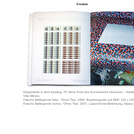
Erratum
Doppelseite in dem Katalog: 25 Jahre Preis des Kunstvereins Hannover – Ateli
Villa Minimo.
Falsche Bildlegende links: "Ohne Titel, 1996. Barytfotografie auf MDF, 110 x 150 
Falsche Bildlegende rechts: "Ohne Titel, 2007, Laserchrome-Belichtung, Diasec