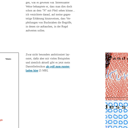
gen, was es gewesen war. Interessanter
Weise behauptete er, dass man dies doch
schon an dem "N" mit Pfeil sehen könne...
ich verzichtete darauf, auf meine gegen-
teiige Erfahrung hinzuweisen, dass Ver-
pfeilungen von Buchstaben die Begriffe,
in denen sie auftauchen, in der Regel
aufwerten sollen.
Zwar nicht besonders ambitioniert lay-
outet, dafür aber mit vielen Beispielen
und ziemlich aktuell gibt es jetzt mein
Darstellerlexikon
als pdf zum runter-
laden hier
[5 MB].