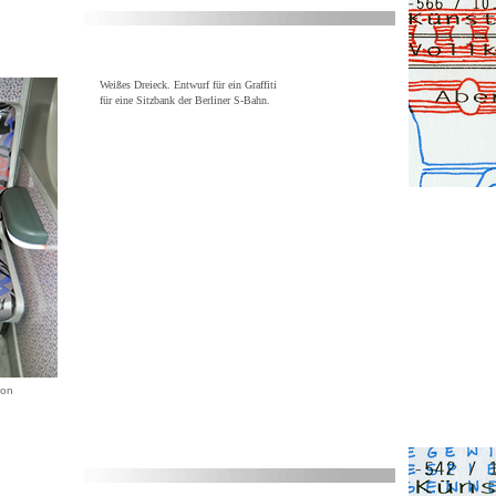
Weißes Dreieck. Entwurf für ein Graffiti
für eine Sitzbank der Berliner S-Bahn.
ion