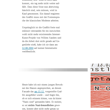
kommt, ein tag mehr nicht weiter auf-
fällt. Dass diese Sitze nun aberwitzig
hässlich sind, sein müssen, wird in
Kauf genommen. Ein darauf reagieren-
des Graffiti muss mit der Formenspra-
che der klassischen Moderne arbeiten.
Ursprünglich ist die Graffiti-Serie mal
exklusiv entstanden für ein inzwischen
wohl nicht mehr existierendes Internet-
Kunst-Projekt von Willem Sanders und
da die Arbeit dort nicht gerade auf Ge-
genliebe stieß, habe ich sie dann am
12.08.2004
auf meiner Internetseite
veröffentlicht.
Heute habe ich mit einem jungen Bewoh-
ner des Hauses angesprochen, an dessen
Fassade das
am 15.12.
vorgestellte Graf-
fiti ausgeführt wurde – und fragte ihn,
ob er sich erinnern könne, was da hinter
"Nazis sind" gestanden hätte. Er meinte,
es sei
nichts Nazi-freundliches
gewe-
sen, konnte aber nicht mehr genau sa-