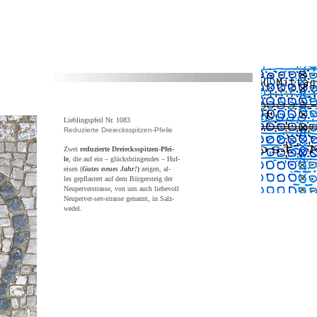
Lieblingspfeil Nr. 1083
Reduzierte Dreiecksspitzen-Pfeile
Zwei
reduzierte Dreiecksspitzen-Pfei-
le
, die auf ein – glücksbringendes – Huf-
eisen (
Gutes neues Jahr!
)
zeigen, al-
les gepflastert auf dem Bürgersteig der
Neuperverstrasse, von uns auch liebevoll
Neuperver-
sen
-strasse genannt, in Salz-
wedel.