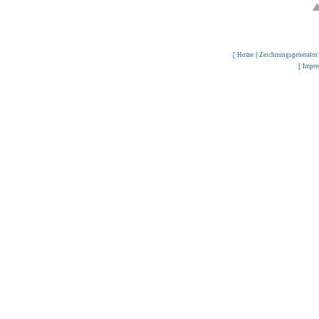
[
Home
|
Zeichnungsgenerator
[
Impr