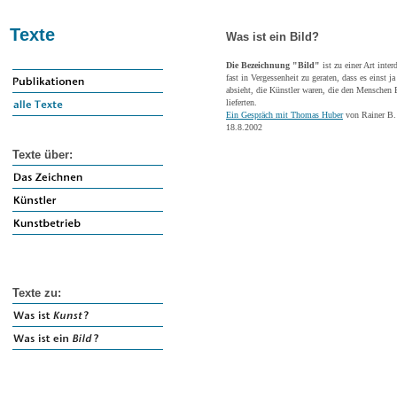
Texte
Was ist ein Bild?
Die Bezeichnung "Bild"
ist zu einer Art inte
fast in Vergessenheit zu geraten, dass es einst
absieht, die Künstler waren, die den Menschen 
lieferten.
Ein Gespräch mit Thomas Huber
von Rainer B.
18.8.2002
Texte über:
Texte zu: