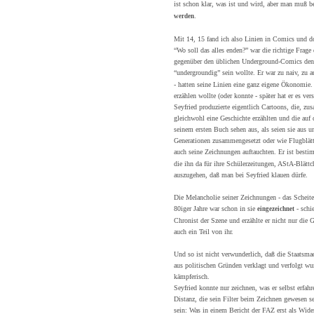
ist schon klar, was ist und wird, aber man muß 
.
werden
Mit 14, 15 fand ich also Linien in Comics und do
“Wo soll das alles enden?” war die richtige Frage
gegenüber den üblichen Underground-Comics den V
“undergroundig” sein wollte. Er war zu naiv, zu 
- hatten seine Linien eine ganz eigene Ökonomie. 
erzählen wollte (oder konnte - später hat er es v
Seyfried produzierte eigentlich Cartoons, die, z
gleichwohl eine Geschichte erzählten und die auf 
seinem ersten Buch sehen aus, als seien sie aus u
Generationen zusammengesetzt oder wie Flugblätter
auch seine Zeichnungen auftauchten. Er ist best
die ihn da für ihre Schülerzeitungen, AStA-Blätt
auszugehen, daß man bei Seyfried klauen dürfe.
Die Melancholie seiner Zeichnungen - das Scheite
80iger Jahre war schon in sie
- schi
eingezeichnet
Chronist der Szene und erzählte er nicht nur die
auch ein Teil von ihr.
Und so ist nicht verwunderlich, daß die Staatsmach
aus politischen Gründen verklagt und verfolgt wu
kämpferisch.
Seyfried konnte nur zeichnen, was er selbst erfahr
Distanz, die sein Filter beim Zeichnen gewesen 
sein: Was in einem Bericht der FAZ erst als Wide