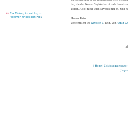
ten, die den Namen Seyfried nicht mehr kennt - 
gehört. Also: guckt Euch Seyfried mal an. Und n
Ein Eintrag im weblog zu
**
Herrimen findet sich
hier.
Hannes Kater
veröffentlicht in:
Revision 1
, hrsg. von
Armin Ch
[
Home
|
Zeichnungsgenerator
[
Impr