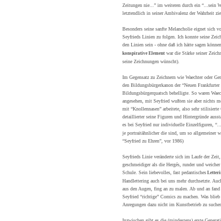
Zeitungen nie...” im weiteren durch ein “...sein 
letztendlich in seiner Ambivalenz der Wahrheit zi
Besonders seine sanfte Melancholie eignet sich vo
Seyfrieds Linien zu folgen. Ich konnte seine Ze
den Linien sein - ohne daß ich hätte sagen können
war die Stärke seiner Zeichn
konspirative Element
seine Zeichnungen wünscht).
Im Gegensatz zu Zeichnern wie Waechter oder Gernh
den Bildungsbürgerkanon der “Neuen Frankfurter 
Bildungsbürgerquatsch behelligte. So waren Wae
angesehen, mit Seyfried wußten sie aber nichts me
mit “Knollennasen” arbeitete, also sehr stilisiert
detaillierter seine Figuren und Hintergründe ausst
es bei Seyfried nur individuelle Einzelfiguren, “..
je portraitähnlicher die sind, um so allgemeiner 
“Seyfried zu Ehren”, vor 1986)
Seyfrieds Linie veränderte sich im Laufe der Zeit, 
geschmeidiger als die Hergés, runder und weicher 
Schule. Sein liebevolles, fast pedantisches
Letter
Handlettering auch bei uns mehr durchsetzte. Auch
aus den Augen, fing an zu malen. Ab und an fand
Seyfried “richtige” Comics zu machen. Was blie
Anregungen dazu nicht im Kunstbetrieb zu suche
Inzwischen gibt es die (mindestens) erste Genera