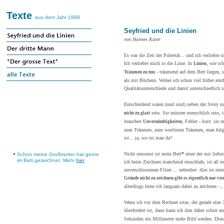
Texte
aus dem Jahr 1998
Seyfried und die Linien
von Hannes Kater
Es war die Zeit der Pubertät... und ich verliebte 
Ich verliebte mich in die Linie. In
, wie ic
Linien
- träumend auf dem Bett liegen, 
Träumen zu tun
als mit Büchern. Wobei ich schon viel früher ent
Qualitätsunterschiede und damit unterschiedlich 
Entscheidend waren (und sind) neben der Story na
sein. Sie müssen menschlich sein, in
nicht zu glatt
brauchen
, Fehler - kurz: sie 
Unvernünftigkeiten
zum Träumen, zum wortlosen Träumen, man folg
ist... ja, wo ist man da?
Nicht umsonst ist mein Bett
*
einer der mir liebs
Schon meine Großmutter hat gerne
*
im Bett gezeichnet. Mehr
hier
ich beim Zeichnen manchmal einschlafe, ist all m
unverschlossenen Filzer ... nebenbei: dies ist ein
Gründe nicht zu zeichnen gibt es eigentlich nur vie
allerdings lerne ich langsam dabei zu zeichnen - 
Wenn ich vor dem Rechner sitze, der gerade eine 3
überfordert ist, dann kann ich ihm dabei schier e
Sekunden ein Millimeter mehr Bild werden. Diese