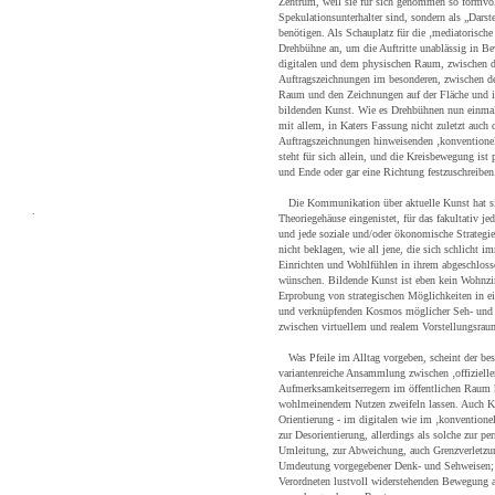
Zentrum, weil sie für sich genommen so formvo
Spekulationsunterhalter sind, sondern als „Darst
benötigen. Als Schauplatz für die ‚mediatorische
Drehbühne an, um die Auftritte unablässig in 
digitalen und dem physischen Raum, zwischen de
Auftragszeichnungen im besonderen, zwischen d
Raum und den Zeichnungen auf der Fläche und 
bildenden Kunst. Wie es Drehbühnen nun einmal a
mit allem, in Katers Fassung nicht zuletzt auch d
Auftragszeichnungen hinweisenden ‚konventionel
steht für sich allein, und die Kreisbewegung ist 
und Ende oder gar eine Richtung festzuschreiben
Die Kommunikation über aktuelle Kunst hat si
.
Theoriegehäuse eingenistet, für das fakultativ j
und jede soziale und/oder ökonomische Strategie
nicht beklagen, wie all jene, die sich schlicht
Einrichten und Wohlfühlen in ihrem abgeschlos
wünschen. Bildende Kunst ist eben kein Wohnzi
Erprobung von strategischen Möglichkeiten in e
und verknüpfenden Kosmos möglicher Seh- und
zwischen virtuellem und realem Vorstellungsraum
Was Pfeile im Alltag vorgeben, scheint der bes
variantenreiche Ansammlung zwischen ‚offizielle
Aufmerksamkeitserregern im öffentlichen Raum 
wohlmeinendem Nutzen zweifeln lassen. Auch Kat
Orientierung - im digitalen wie im ‚konventionel
zur Desorientierung, allerdings als solche zur p
Umleitung, zur Abweichung, auch Grenzverletzu
Umdeutung vorgegebener Denk- und Sehweisen; 
Verordneten lustvoll widerstehenden Bewegung a