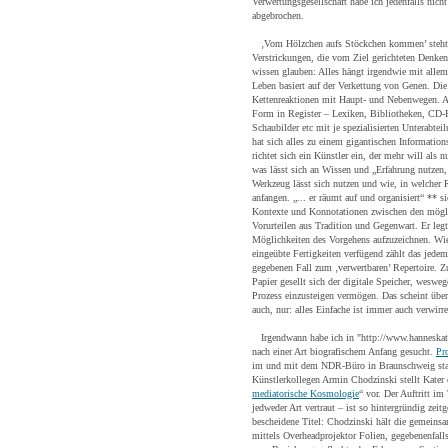
Verwertungsgesellschaft habe ich jedenfalls nich
abgebrochen.
‚Vom Hölzchen aufs Stöckchen kommen’ steht sp
Verstrickungen, die vom Ziel gerichteten Denke
wissen glauben: Alles hängt irgendwie mit all
Leben basiert auf der Verkettung von Genen. Di
Kettenreaktionen mit Haupt- und Nebenwegen. All
Form in Register – Lexiken, Bibliotheken, CD-R
Schaubilder etc mit je spezialisierten Unterabte
hat sich alles zu einem gigantischen Information
richtet sich ein Künstler ein, der mehr will als 
was lässt sich an Wissen und „Erfahrung nutzen,
Werkzeug lässt sich nutzen und wie, in welcher
anfangen. „... er räumt auf und organisiert“ ** 
Kontexte und Konnotationen zwischen den mögli
Vorurteilen aus Tradition und Gegenwart. Er le
Möglichkeiten des Vorgehens aufzuzeichnen. Wie 
eingeübte Fertigkeiten verfügend zählt das jedem
gegebenen Fall zum ‚verwertbaren’ Repertoire. 
Papier gesellt sich der digitale Speicher, wesw
Prozess einzusteigen vermögen. Das scheint übers
auch, nur: alles Einfache ist immer auch verwir
Irgendwann habe ich in "http://www.hanneskate
nach einer Art biografischem Anfang gesucht.
Pr
im und mit dem NDR-Büro in Braunschweig stat
Künstlerkollegen Armin Chodzinski stellt Kater 
mediatorische Kosmologie
“ vor. Der Auftritt i
jedweder Art vertraut – ist so hintergründig zeit
bescheidene Titel: Chodzinski hält die gemeinsam
mittels Overheadprojektor Folien, gegebenenfalls