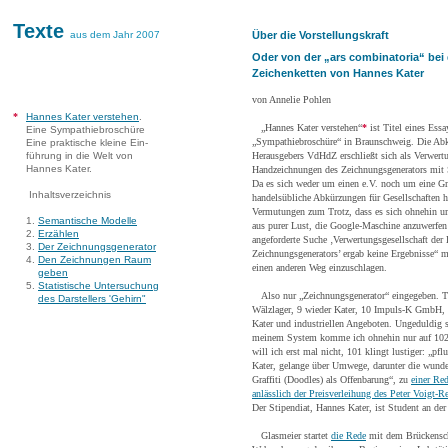
Texte
aus dem Jahr 2007
Über die Vorstellungskraft
Oder von der „ars combinatoria“ bei
Zeichenketten von Hannes Kater
von Annelie Pohlen
*
Hannes Kater verstehen
.
„Hannes Kater verstehen“
*
ist Titel eines Essa
Eine Sympathiebroschüre
„Sympathiebroschüre“ in Braunschweig. Die Abk
Eine praktische kleine Ein-
führung in die Welt von
Herausgebers VdHdZ erschließt sich als Verwertu
Hannes Kater.
Handzeichnungen des Zeichnungsgenerators mit 
Da es sich weder um einen e.V. noch um eine 
Inhaltsverzeichnis
handelsübliche Abkürzungen für Gesellschaften ha
Vermutungen zum Trotz, dass es sich ohnehin um
1.
Semantische Modelle
aus purer Lust, die Google-Maschine anzuwerfen
2.
Erzählen
angeforderte Suche ‚Verwertungsgesellschaft de
3.
Der Zeichnungsgenerator
Zeichnungsgenerators’ ergab keine Ergebnisse“ m
4.
Den Zeichnungen Raum
einen anderen Weg einzuschlagen.
geben
5.
Statistische Untersuchung
Also nur „Zeichnungsgenerator“ eingegeben. Tre
des Darstellers 'Gehirn"
Wälzlager, 9 wieder Kater, 10 Impuls-K GmbH, 
Kater und industriellen Angeboten. Ungeduldig sch
meinem System komme ich ohnehin nur auf 102 Zi
will ich erst mal nicht, 101 klingt lustiger: „p
Kater, gelange über Umwege, darunter die wund
Graffiti (Doodles) als Offenbarung“, zu
einer Re
anlässlich der Preisverleihung des Peter Voigt
Der Stipendiat, Hannes Kater, ist Student an d
Glasmeier startet
die Rede
mit dem Brückenschl