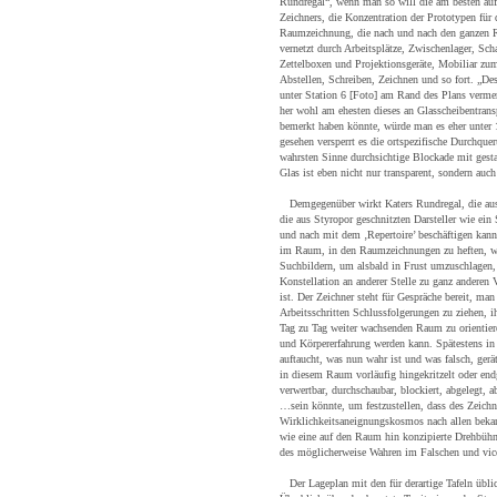
Rundregal“, wenn man so will die am besten auf
Zeichners, die Konzentration der Prototypen für 
Raumzeichnung, die nach und nach den ganzen R
vernetzt durch Arbeitsplätze, Zwischenlager, Scha
Zettelboxen und Projektionsgeräte, Mobiliar zu
Abstellen, Schreiben, Zeichnen und so fort. „Des
unter Station 6 [Foto] am Rand des Plans verm
her wohl am ehesten dieses an Glasscheibentrans
bemerkt haben könnte, würde man es eher unter 
gesehen versperrt es die ortspezifische Durchqu
wahrsten Sinne durchsichtige Blockade mit gest
Glas ist eben nicht nur transparent, sondern auch
Demgegenüber wirkt Katers Rundregal, die aus 
die aus Styropor geschnitzten Darsteller wie ei
und nach mit dem ‚Repertoire’ beschäftigen kann,
im Raum, in den Raumzeichnungen zu heften, was
Suchbildern, um alsbald in Frust umzuschlagen, d
Konstellation an anderer Stelle zu ganz anderen
ist. Der Zeichner steht für Gespräche bereit, m
Arbeitsschritten Schlussfolgerungen zu ziehen, 
Tag zu Tag weiter wachsenden Raum zu orientiere
und Körpererfahrung werden kann. Spätestens i
auftaucht, was nun wahr ist und was falsch, ger
in diesem Raum vorläufig hingekritzelt oder end
verwertbar, durchschaubar, blockiert, abgelegt, a
…sein könnte, um festzustellen, dass des Zeichn
Wirklichkeitsaneignungskosmos nach allen beka
wie eine auf den Raum hin konzipierte Drehbühn
des möglicherweise Wahren im Falschen und vice 
Der Lageplan mit den für derartige Tafeln übli