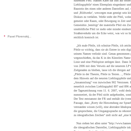
führenden Pfeil. Hannes Kater hat ihm auf seine
Lieblingspfeile’ einen Ehrenplatz eingeräumt und 
Baustein des einen oder anderen Darstellers auf, 
und ‚Bildwerke’, weswegen man geneigt sein kön
Diskurs zu verfallen. Wofür steht der Pfeil, wohe
gemeint oder Raum, oder Bewegung in Zeit und
Gemeinhin ‚benötigt’ der materielle Pfeil ein Zie
sinnbildliche Pfeil ist mehr oder minder eindeuti
Straßenverkehr um die Ecke weist, was wir so 
*
Pavel Florenskij...
reichlich komisch ist.
„Ich male Pfeile, ich schnitze Pfeile, ich zeic
Pfeile so wichtig, dass sie als Entree in sein di
seinem Namen verlinkt sind. Genau genommen g
wegzuschießen, da das K in des Künstlers Name s
Linie und eine Pfeilspitze zerlegen lässt. Dann 56
von 2006 mit dem Verweis auf die neuesten LP’
Zielgeraden zu bleiben, lasse ich die übrigen au
„Pfeile in der Theorie, Pfeile in Texten…, Pfeile 
dem Hinweis auf die neusten Lieblingspfeile und
„Ansammlung“ von inzwischen 902 Versionen. Be
neuerlich zwischen Lieblingspfeil 897 und 896 
der Tageszeichnung vom 11. 6. 2007, wohl deshal
nummeriert, da der Pfeil nicht aufgefunden, sond
Der Text entstammt der FR und enthält die (vermu
Passage, dass „Rorty die Hinwendung zur Sprache
verstanden wissen (will), eine abstrakte Idealspr
die gesprochene, die Umgangssprache zu rekons
zu ideografischen Zeichen“ zielt nicht auf „eine I
Nun stehen bei allen unter "http://www.hannes
die ideografischen Darsteller, Lieblingspfeile in