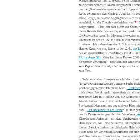
Wahrnehmung des ihm zu Beginn seiner Lehrtäti
zu einer der schönsten Ausstellungen zum Them
um die „Telefonzeichnungen von Franz Eggensch
Roth, genauer um den Katalog: „Und das ist doch
schnelllebige, en passant-Angelegenheit sich zu
ausschließlich der Theorie verschrieben war.“
**
D
beantwortete… (Tut jetzt eher nichts zur Sache, 
dieser Hannes Kater weißes Papier voll, praktizi
die Rede später lesen. Im Moment interessiert m
Recherche zu der VdHdZ mit den Telefonzeichnu
Studenten. Ich unternehme den 2. Schritt von d
Hannes Kater, wo mir, heute ist der 12.6.,
die T
des Wissenschaftlers Richard Rorty (1931 – 20
FR ins Auge fällt.
Kater hat dieses Projekt 2003 
für spätere Verwertung – und kann den Drucker n
kein Papier mehr drin ist, rote Lampe – schalte
zum Text.
Nach den vielen Umwegen entschließe ich mich
"http://www.hanneskater.de", erneute Suche nach
Zeichnungsgenerator. Ich bleibe beim „
Bleckeder
mich dieses Projekt mehr interessierte als alle a
zum ersten Mal in Bleckede war, die Kleinstad
Abwehr bei südlicher Hitze durchwandert habe u
Postkartenbildersammlung aus meinem Hirn mit 
habe. „
Der Bäckertest in der Presse
“ ist ein eig
des für Provinzzeitungen üblichen Vorgehens:
ei
Künstler zum Anfassen – mit dem Vorsitzenden d
Heimatkreises. Am Ende der kurzen Informationen
diesem Zweck erwarb er das ‚Bleckeder Heimatbuc
Suche nach der Verwertungsgesellschaft auf eine 
gestoßen, habe mich hier und dort von meinem A