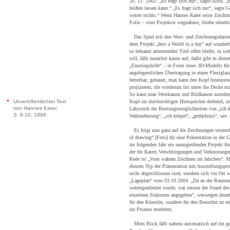
20. 11. 2002: „Es fragt sich nur“, sagte Alice, 
heißen lassen kann.“ „Es fragt sich nur“, sagte 
weiter nichts.“ Wenn Hannes Kater seine Zeichnu
Folie – vom Projektor wegnähme, bliebe ohnehin 
Das Spiel mit den Wort- und Zeichnungsdarstel
dem Projekt „Into a World in a day“ auf wunder
so bekannt anmutenden Titel offen bleibt, in w
soll, fällt zunächst kaum auf; dafür gibt es dies
„Einstiegshilfe“ – in Form eines 3D-Modells für
angelegentlichen Übertragung in einen Plexiglas
betretbar, genauer, man kann den Kopf hineinst
projizieren, die wiederum bis unter die Decke m
So kann man Wortkanon und Bildkanon zuordnen
*
Unveröffentlichter Text
Kopf im durchsichtigen Hirnspeicher drehend, u
von Hannes Kater,
Labyrinth der Beutungsmöglichkeiten von „ich:ko
S. 9-10, 1998.
Wahrnehmung“, „ich:körper“, „gedächtnis“, sex –
Es folgt nun ganz auf die Zeichnungen setzend 
of drawing“ [Foto] für eine Präsentation in der
im folgenden Jahr ein raumgreifendes Projekt f
der für Katers Verschlingungen und Verknotungen
Rede ist „Vom wahren Zeichnen im falschen“. Mi
diesem Typ der Präsentation um Ausstellungsproj
nicht abgeschlossen sind, sondern sich vor Ort w
„Lageplan“ vom 03.10.2004. „Da an der Raumze
weitergearbeitet wurde, war immer der Stand des
einzelnen Stationen angegeben“, weswegen derart
für den Künstler, sondern für den Besucher zu e
im Prozess mutieren.
Mein Blick fällt nahezu automatisch auf ein gro