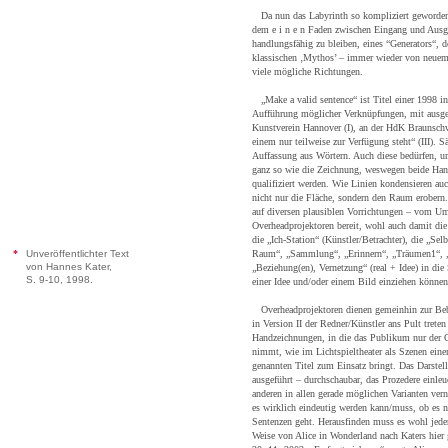
Da nun das Labyrinth so kompliziert geworden i
dem e i n e n Faden zwischen Eingang und Ausg
handlungsfähig zu bleiben, eines “Generators“, d
klassischen ‚Mythos’ – immer wieder von neuem 
viele mögliche Richtungen.
„Make a valid sentence“ ist Titel einer 1998 in d
Aufführung möglicher Verknüpfungen, mit ausg
Kunstverein Hannover (I), an der HdK Braunschw
einem nur teilweise zur Verfügung steht“ (III). S
Auffassung aus Wörtern. Auch diese bedürfen, um
ganz so wie die Zeichnung, weswegen beide Hand
qualifiziert werden. Wie Linien kondensieren au
nicht nur die Fläche, sondern den Raum erobern
auf diversen plausiblen Vorrichtungen – vom U
Overheadprojektoren bereit, wohl auch damit die 
die „Ich-Station“ (Künstler/Betrachter), die „Se
*
Unveröffentlichter Text
Raum“, „Sammlung“, „Erinnern“, „Träumen1“, 
von Hannes Kater,
„Beziehung(en), Vernetzung“ (real + Idee) in die
S. 9-10, 1998.
einer Idee und/oder einem Bild einziehen können
Overheadprojektoren dienen gemeinhin zur Be
in Version II der Redner/Künstler ans Pult trete
Handzeichnungen, in die das Publikum nur der 
nimmt, wie im Lichtspieltheater als Szenen ein
genannten Titel zum Einsatz bringt. Das Darstell
ausgeführt – durchschaubar, das Prozedere einle
anderen in allen gerade möglichen Varianten verne
es wirklich eindeutig werden kann/muss, ob es n
Sentenzen geht. Herausfinden muss es wohl jeder 
Weise von Alice in Wonderland nach Katers hie