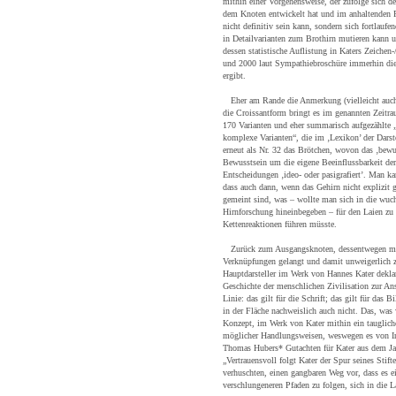
mithin einer Vorgehensweise, der zufolge sich der
dem Knoten entwickelt hat und im anhaltenden Pr
nicht definitiv sein kann, sondern sich fortlaufe
in Detailvarianten zum Brothirn mutieren kann
dessen statistische Auflistung in Katers Zeich
und 2000 laut Sympathiebroschüre immerhin di
ergibt.
Eher am Rande die Anmerkung (vielleicht auch [
die Croissantform bringt es im genannten Zeitr
170 Varianten und eher summarisch aufgezählte 
komplexe Varianten“, die im ‚Lexikon’ der Darste
erneut als Nr. 32 das Brötchen, wovon das ‚bewu
Bewusstsein um die eigene Beeinflussbarkeit der
Entscheidungen ‚ideo- oder pasigrafiert’. Man k
dass auch dann, wenn das Gehirn nicht explizit 
gemeint sind, was – wollte man sich in die wuc
Hirnforschung hineinbegeben – für den Laien zu
Kettenreaktionen führen müsste.
Zurück zum Ausgangsknoten, dessentwegen ma
Verknüpfungen gelangt und damit unweigerlich z
Hauptdarsteller im Werk von Hannes Kater dekla
Geschichte der menschlichen Zivilisation zur Ans
Linie: das gilt für die Schrift; das gilt für das B
in der Fläche nachweislich auch nicht. Das, was w
Konzept, im Werk von Kater mithin ein taugliche
möglicher Handlungsweisen, weswegen es von Int
Thomas Hubers* Gutachten für Kater aus dem Jah
„Vertrauensvoll folgt Kater der Spur seines Stifte
verhuschten, einen gangbaren Weg vor, dass es e
verschlungeneren Pfaden zu folgen, sich in die L