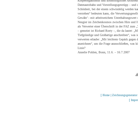
Körperorganismus und kosmologischer Architek
Datenautobahn und Vorstellungsgestrüpp – und d
Schönheit, bei der einem schwindelig werden k
verstehen“ bedeuten kann, die Verwertungsgesellsc
Gewähr’ - mit arbeitsreichem Unterhaltungswert 
Neugier im Zeichenkosmos zwischen Hirn und H
als Verwerter einer Überschrift in der FAZ zum 
– gemeint ist Richard Rorty –, die da lautet: „
Tiefgründige und Großartige anschreiben“, was i
verwerten erlaube: „Mit leichtem Gepäck gegen 
anzeichnen“, um die Frage anzuschließen, was kön
Linie?
Annelie Pohlen, Bonn, 11.6. – 16.7.2007
[
Home
|
Zeichnungsgenerator
[
Impr