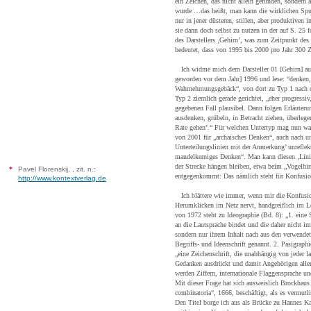
ein Zeichen, das nicht allein gefunden, sondern
wurde …das heißt, man kann die wirklichen Spur
nur in jener düsteren, stillen, aber produktiven 
sie dann doch selbst zu nutzen in der auf S. 25 
des Darstellers ‚Gehirn’, was zum Zeitpunkt des
bedeutet, dass von 1995 bis 2000 pro Jahr 300 
Ich widme mich dem Darsteller 01 [Gehirn] aus [
geworden vor dem Jahr] 1996 und lese: “denken,
Wahrnehmungsgebäck“, von dort zu Typ 1 nach o
Typ 2 ziemlich gerade gerichtet, „eher progressiv,
gegebenen Fall plausibel. Dann folgen Erläuteru
ausdenken, grübeln, in Betracht ziehen, überlegen
Rate gehen’.“ Für welchen Untertyp mag nun was
von 2001 für „archaisches Denken“, auch nach 
Unterteilungslinien mit der Anmerkung’ unreflekti
mandelkerniges Denken“. Man kann diesen ‚Linie
der Strecke hängen bleiben, etwa beim „Vogelh
*
Pavel Florenskij, , zit. n.:
entgegenkommt: Das nämlich steht für Konfusio
http://www.kontextverlag.de
Ich blättere wie immer, wenn mir die Konfusio
Herumklicken im Netz nervt, handgreiflich im 
von 1972 steht zu Ideographie (Bd. 8): „1. eine 
an die Lautsprache bindet und die daher nicht i
sondern nur ihrem Inhalt nach aus den verwendet
Begriffs- und Ideenschrift genannt. 2. Pasigraphi
„eine Zeichenschrift, die unabhängig von jeder l
Gedanken ausdrückt und damit Angehörigen aller
werden Ziffern, internationale Flaggensprache un
Mit dieser Frage hat sich ausweislich Brockhaus
combinatoria“, 1666, beschäftigt, als es vermutl
Den Titel borge ich aus als Brücke zu Hannes K