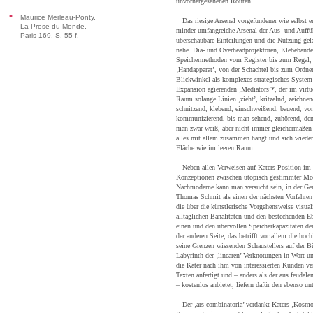
unvorhergesehenen Routen.
*
Maurice Merleau-Ponty,
Das riesige Arsenal vorgefundener wie selbst e
La Prose du Monde,
minder umfangreiche Arsenal der Aus- und Auffü
Paris 169, S. 55 f.
überschaubare Einteilungen und die Nutzung gelä
nahe. Dia- und Overheadprojektoren, Klebebände
Speichermethoden vom Register bis zum Regal
‚Handapparat’, von der Schachtel bis zum Ordner
Blickwinkel als komplexes strategisches Syste
Expansion agierenden ‚Mediators’*, der im virtu
Raum solange Linien ‚zieht’, kritzelnd, zeichnen
schnitzend, klebend, einschweißend, bauend, vor
kommunizierend, bis man sehend, zuhörend, den
man zwar weiß, aber nicht immer gleichermaßen a
alles mit allem zusammen hängt und sich wieder 
Fläche wie im leeren Raum
.
Neben allen Verweisen auf Katers Position im 
Konzeptionen zwischen utopisch gestimmter Mod
Nachmoderne kann man versucht sein, in der Ge
Thomas Schmit als einen der nächsten Vorfahren 
die über die künstlerische Vorgehensweise visual
alltäglichen Banalitäten und den bestechenden Eb
einen und den übervollen Speicherkapazitäten der
der anderen Seite, das betrifft vor allem die ho
seine Grenzen wissenden Schaustellers auf der B
Labyrinth der ‚linearen’ Verknotungen in Wort u
die Kater nach ihm von interessierten Kunden ve
Texten anfertigt und – anders als der aus feudale
– kostenlos anbietet, liefern dafür den ebenso u
Der ‚ars combinatoria’ verdankt Katers ‚Kosmol