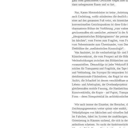
ganz oben gezeichneten Gewichtes wegen über d
dann unbegrenzten Raum und so fort.
Nur, Katers Himmelsleiter ist keine ‚Anleitung’
auch Umleitung, wofür mindestens die deutlich n
einer auf den genannten Fuß weist, ein hinreiche
konventionellen Gesichtspunkten ist diese Ecke i
charmanteste Bühne der Vorführung „vom wahren
gewissermaßen ein szenischer ‚entreacte’ in der 
„ideogrammatisches Bildprogramms“ der perm
im falschen“, vom Festen zum Fragilen, vom Fo
vom Nebeneinander zum Übereinander, vom Denk
Drehbühne der ‚mediatorischen Kosmologie“.
Was fasziniert, ist die wechselseitige Ab- und 
Künstlerwerkstatt, die vom Prospect auf die Büh
Wechselwirkungen zwischen den Bildzeichen und
voranzutreiben. Demzufolge ist jeder Werkstoff 
solches für Transparenz und Fragilität, das Tape 
und Verbindung, das Styropor für temporären Sc
dreidimensionale Flächenform, das Regal ist ei
Archiv, die Schachtel ist dessen verschließbare u
Lebens- und Arbeitsplatz, der Overheadprojektor
gleichermaßen mobile Fassung, die Handzeichnun
Kunstwerkindiz, die Kopie – auf Papier, Transpare
Form – deren Streupotential im architektonisch
Wie auch immer der Einzelne, der Besucher, d
Zeichnungsgenerators weiter spinnt oder erzählt,
Verknüpfungen von faktischen und virtuellen In
im Falschen, dabei im System der unablässigen
Orientierung in Räumen suchend, die sich in d
aufzulösen scheinen. So sucht der funktionstüch