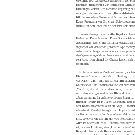
Überblick über das besetzte Territorium, der Stan
Besucher, markiert und von einem roten Strahle
Richtungen weisen. Um hier handlungsfähig zu
anfangen. Ich wende mich zur „Himmelsleiterabl
Bild immer schon Denker und Dichter inspirierte,
Katers Programm vor Ort einen „Schwebezustand
erreicht, in dem jedes Indiz einen rätselhaft pla
Raumzeichnung meint in aller Regel Zeichnung
Boden und Decke besetzen. Katers Raumzeichnun
anzunehmen, dass er dies als falsch einzustufen 
abgesehen von den schon genannten Speicherrega
Arbeitsvorrichtungen – vor allem mit aufgestellt
abgelegten, eingeklebten, bezeichneten und unbe
dem Auge nicht einmal die Chance lassen, sich 
orientieren.
Ist das nun „wahres Zeichnen“ – oder „falsches“;
Dimension“ ist es sicher richtig, allerdings ist 
was Kater – z.B. – mit den auf der „Himmelsleit
Gegenstands- und Formenschaustellern auch vorb
„Wahr“ ist, dass die Leiter dazu da ist, von un
auch, dass man gemeinhin den Himmel räumlich, 
‚oben’ annimmt. Im architektonischen Raum ist o
Himmel. „Wahr“ ist in Katers Zeichnung, dass ei
dem Boden schwebend, auch ein Vogel – normale
schwebend. Von dort bewegen sich Figurenkonstel
darüber ein ornamentales Doppelkranzgebilde, re
links so etwas wie ein mit Hut oder Heiligensch
Alles ist offensichtlich mit linearen Strukturen
ist, an einer Erzählung über „Himmelsleitern“ 
Beispiel, über leitende Hände aus dem Jenseits, 