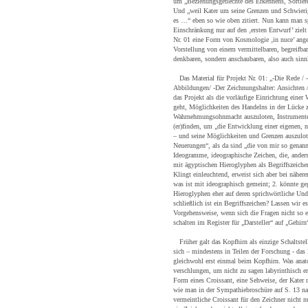
um „Beziehungsgeflechte des Erkennens, Sortier
Und „weil Kater um seine Grenzen und Schwieri
es …“ eben so wie oben zitiert. Nun kann man sp
Einschränkung nur auf den ‚ersten Entwurf’ zielt
Nr. 01 eine Form von Kosmologie ‚in nuce’ angel
Vorstellung von einem vermittelbaren, begreifba
denkbaren, sondern anschaubaren, also auch sin
Das Material für Projekt Nr. 01: „-Die Rede / 
Abbildungen/ -Der Zeichnungshalter: Ansichten /
das Projekt als die vorläufige Einrichtung einer
geht, Möglichkeiten des Handelns in der Lücke
Wahrnehmungsohnmacht auszuloten, Instrument
(er)finden, um „die Entwicklung einer eigenen, 
– und seine Möglichkeiten und Grenzen auszulot
Neuerungen“, als da sind „die von mir so genann
Ideogramme, ideographische Zeichen, die, anders
mit ägyptischen Hieroglyphen als Begriffszeiche
Klingt einleuchtend, erweist sich aber bei näher
was ist mit ideographisch gemeint; 2. könnte ge
Hieroglyphen eher auf deren sprichwörtliche Und
schließlich ist ein Begriffszeichen? Lassen wir e
Vorgehensweise, wenn sich die Fragen nicht so e
schalten im Register für „Darsteller“ auf „Gehirn
Früher galt das Kopfhirn als einzige Schaltstel
sich – mindestens in Teilen der Forschung - das
gleichwohl erst einmal beim Kopfhirn. Was anat
verschlungen, um nicht zu sagen labyrinthisch er
Form eines Croissant, eine Sehweise, der Kater n
wie man in der Sympathiebroschüre auf S. 13 
vermeintliche Croissant für den Zeichner nicht n