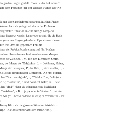
 folgenden Fragen gestellt: "Wer ist der Lokführer?"
 und dem Passagier, der den gleichen Namen hat wie
ch nun diese anscheinend ganz unmöglichen Fragen
Weston hat sich gefragt, ob die in der Problem-
dargestellte Situation in eine einzige komplexe
ktur übersetzt werden kann (oder nicht), die als Basis
den gestellten Fragen geforderten Operationen dienen
llte fest, dass im gegebenen Fall die
uktur der Problembeschreibung auf fünf binären
wischen Elementen aus fünf verschiedenen Mengen
Menge der Zugleute, TM, mit den Elementen Smith,
es; der Menge der Tätigkeiten, J, = Lokführer, Heizer,
Menge der Passagiere, P; der Orte, L; der Gehälter, S; -
eils leicht bestimmbaren Elementen. Die fünf binären
ißen "Gleichnamigkeit", n; "Tätigkeit", o; "schlägt -
", w; "wohnt in", r; und "verdient Geld", m. Diese
ißen "binär", denn sie behaupten eine Beziehung
 "Variablen", z.B. n (x,y), oder in Worten: "x hat den
n wie y". Ebenso bedeutet m (x,y) "x verdient im Jahr
w.
lärung läßt sich die gesamte Situation tatsächlich
zige Relationsstruktur abbilden (siehe Abb.).