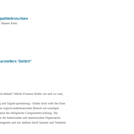
mpathiebroschüre
n Hannes Kater.
arstellers 'Gehirn"
 denken? Welche Prozesse finden wie und wo statt,
ng und Signal-speicherung - bilden doch wohl den Kern
 im logisch-mathematischen Bereich not-wendigen
 auch die erfolgreiche Computerentwicklung. Die
in der funktionalen und anatomischen Organisation
 reagieren und mit anderen durch Sprache und Verhalten