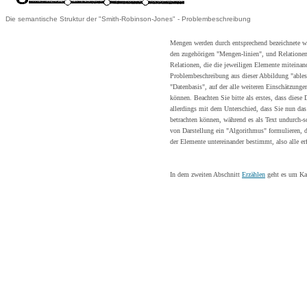
Die semantische Struktur der "Smith-Robinson-Jones" - Problembeschreibung
Mengen werden durch entsprechend bezeichnete waa
den zugehörigen "Mengen-linien", und Relatione
Relationen, die die jeweiligen Elemente miteina
Problembeschreibung aus dieser Abbildung "ables
"Datenbasis", auf der alle weiteren Einschätzun
können. Beachten Sie bitte als erstes, dass diese 
allerdings mit dem Unterschied, dass Sie nun das
betrachten können, während es als Text undurch-sc
von Darstellung ein "Algorithmus" formulieren, d
der Elemente untereinander bestimmt, also alle e
In dem zweiten Abschnitt
Erzählen
geht es um Kate