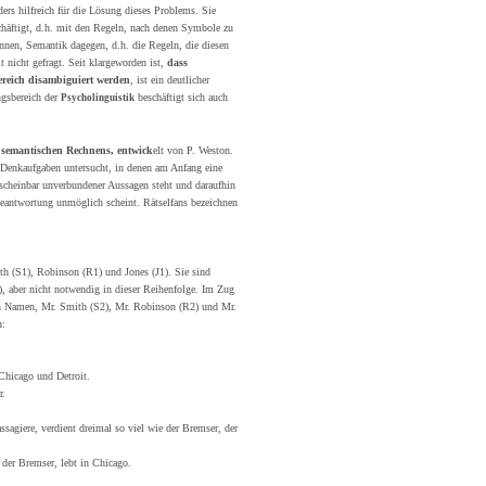
ers hilfreich für die Lösung dieses Problems. Sie
schäftigt, d.h. mit den Regeln, nach denen Symbole zu
nnen, Semantik dagegen, d.h. die Regeln, die diesen
 nicht gefragt. Seit klargeworden ist,
dass
ereich disambiguiert werden
, ist ein deutlicher
ngsbereich der
beschäftigt sich auch
Psycholinguistik
g semantischen Rechnens
, entwick
elt von P. Weston.
r Denkaufgaben untersucht, in denen am Anfang eine
 scheinbar unverbundener Aussagen steht und daraufhin
Beantwortung unmöglich scheint. Rätselfans bezeichnen
h (S1), Robinson (R1) und Jones (J1). Sie sind
, aber nicht notwendig in dieser Reihenfolge. Im Zug
hen Namen, Mr. Smith (S2), Mr. Robinson (R2) und Mr.
n:
Chicago und Detroit.
r.
ssagiere, verdient dreimal so viel wie der Bremser, der
 der Bremser, lebt in Chicago.