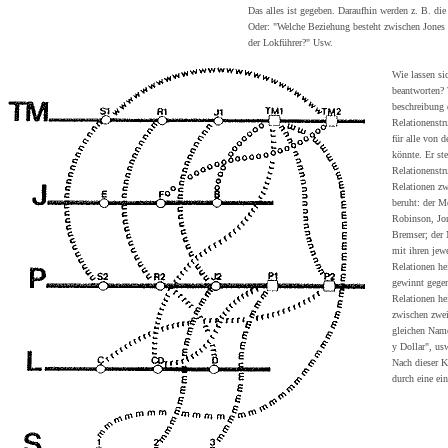
Das alles ist gegeben. Daraufhin werden z. B. die
Oder: "Welche Beziehung besteht zwischen Jones
der Lokführer?" Usw.
Wie lassen si
beantworten? 
beschreibung 
Relationenstru
für alle von 
könnte. Er ste
Relationenstr
Relationen z
beruht: der 
Robinson, Jon
Bremser; der 
mit ihren jew
Relationen he
gewinnt gegen
Relationen he
zwischen zwei
gleichen Name
y Dollar", us
Nach dieser K
durch eine ein