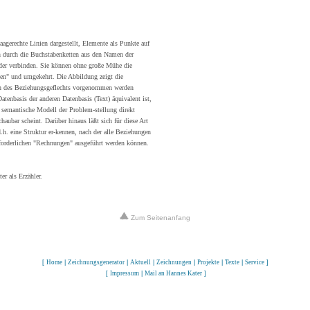
gerechte Linien dargestellt, Elemente als Punkte auf
n durch die Buchstabenketten aus den Namen der
nder verbinden. Sie können ohne große Mühe die
en" und umgekehrt. Die Abbildung zeigt die
gen des Beziehungsgeflechts vorgenommen werden
Datenbasis der anderen Datenbasis (Text) äquivalent ist,
 semantische Modell der Problem-stellung direkt
haubar scheint. Darüber hinaus läßt sich für diese Art
.h. eine Struktur er-kennen, nach der alle Beziehungen
rforderlichen "Rechnungen" ausgeführt werden können.
r als Erzähler.
Zum Seitenanfang
[
Home
|
Zeichnungsgenerator
|
Aktuell
|
Zeichnungen
|
Projekte
|
Texte
|
Service
]
[
Impressum
|
Mail an Hannes Kater
]