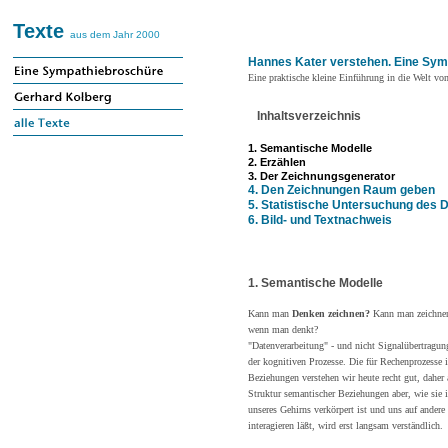
Texte
aus dem Jahr 2000
Hannes Kater verstehen. Eine Sy
Eine praktische kleine Einführung in die Welt vo
Inhaltsverzeichnis
1. Semantische Modelle
2. Erzählen
3. Der Zeichnungsgenerator
4. Den Zeichnungen Raum geben
5. Statistische Untersuchung des D
6. Bild- und Textnachweis
1. Semantische Modelle
Kann man
Denken zeichnen?
Kann man zeichnend
wenn man denkt?
"Datenverarbeitung" - und nicht Signalübertragu
der kognitiven Prozesse. Die für Rechenprozesse
Beziehungen verstehen wir heute recht gut, daher
Struktur semantischer Beziehungen aber, wie sie 
unseres Gehirns verkörpert ist und uns auf andere
interagieren läßt, wird erst langsam verständlich.