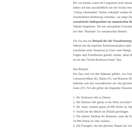
Bis vor kurzem waren die Linguisten nicht besond
haben sich fast ausschließlich mit der Syntax be
"richtig scheinenden" Ketten verknüpft werden kö
Symbolketten Bedeutung verleihen, war lange Zeit
syntaktische Ambiguitäten im semantischen B
Wandel eingetreten. Der neu entstandene Forschu
mit dem "Rechnen" im semantischen Bereich.
Für Sie nun ein
Beispiel für die Visualisierun
Weston hat die implizite Relationenstruktur jene
Geschichte (eine Situation) in Form einer Menge
Fragen nach Einzelheiten gestellt werden, deren 
sie als den ?Smith-Robinson-Jones"-Typ.
Das Beispiel:
Ein Zug wird von drei Männern geführt, von Smit
Lokomotivführer (E), Heizer (F), und Bremser (B)
befinden sich drei Geschäftsleute mit den gleic
Jones (J2). Für alle gelten die folgenden Tatsache
1. Mr. Robinson lebt in Detroit.
2. Der Bremser lebt genau in der Mitte zwischen 
3. Mr. Jones verdient genau 20.000 Dollar im Jah
4. Smith hat den Heizer im Billard geschlagen.
5. Der nächste Nachbar des Bremsers, einer der Pa
10.000 Dollar im Jahr verdient.
6. Der Passagier, der den gleichen Namen hat wie