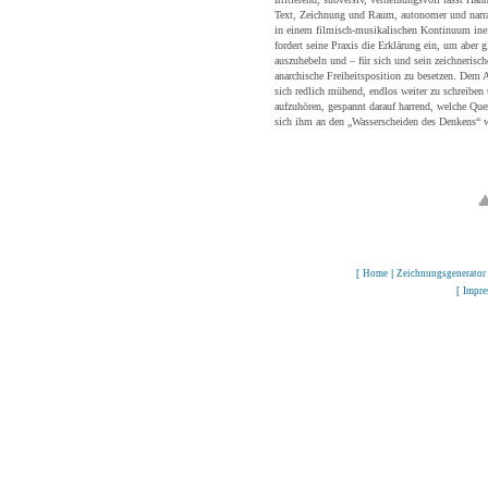
Text, Zeichnung und Raum, autonomer und narra
in einem filmisch-musikalischen Kontinuum inei
fordert seine Praxis die Erklärung ein, um aber 
auszuhebeln und – für sich und sein zeichnerisc
anarchische Freiheitsposition zu besetzen. Dem 
sich redlich mühend, endlos weiter zu schreiben u
aufzuhören, gespannt darauf harrend, welche Qu
sich ihm an den „Wasserscheiden des Denkens“ 
[
Home
|
Zeichnungsgenerator
[
Impr