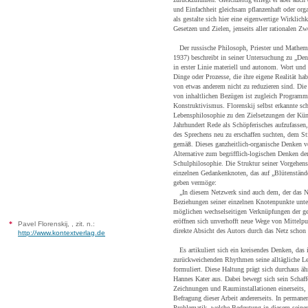
und Einfachheit gleichsam pflanzenhaft oder org
als gestalte sich hier eine eigenwertige Wirklichk
Gesetzen und Zielen, jenseits aller rationalen 
Der russische Philosoph, Priester und Mathema
1937) beschreibt in seiner Untersuchung zu „De
in erster Linie materiell und autonom. Wort und B
Dinge oder Prozesse, die ihre eigene Realität h
von etwas anderem nicht zu reduzieren sind. Die
von inhaltlichen Bezügen ist zugleich Progra
Konstruktivismus. Florenskij selbst erkannte sc
Lebensphilosophie zu den Zielsetzungen der Kü
Jahrhundert Rede als Schöpferisches aufzufassen
des Sprechens neu zu erschaffen suchten, dem St
gemäß. Dieses ganzheitlich-organische Denken v
Alternative zum begrifflich-logischen Denken de
Schulphilosophie. Die Struktur seiner Vorgehens
einzelnen Gedankenknoten, das auf „Blütenstän
geben vermöge:
„In diesem Netzwerk sind auch dem, der das Net
Beziehungen seiner einzelnen Knotenpunkte unter
möglichen wechselseitigen Verknüpfungen der g
eröffnen sich unverhofft neue Wege von Mittelpu
*
Pavel Florenskij, , zit. n.:
direkte Absicht des Autors durch das Netz schon 
http://www.kontextverlag.de
Es artikuliert sich ein kreisendes Denken, das
zurückweichenden Rhythmen seine alltägliche L
formuliert. Diese Haltung prägt sich durchaus ä
Hannes Kater aus. Dabei bewegt sich sein Schaf
Zeichnungen und Rauminstallationen einerseits, 
Befragung dieser Arbeit andererseits. In permane
Problematik, welche Bedeutung in diesem seine