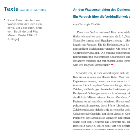
Texte
An den Wasserscheiden des Denken
aus dem Jahr 2007
Ein Versuch über die Verbindlichkeit 
*
Pavel Florenskij, An den
Wasserscheiden des Den-
von Christoph Kivelitz
kens. Ein Lesebuch, hrsg.
von Sieglinde und Fritz
„Kann man Denken zeichnen? Kann man zeichn
Mierau, Berlin 1994 [2.
finden wie und wo statt, wenn man denkt? „Date
Auflage].
Signalübertragung und Signalspeicherung – bild
kognitiven Prozesse. Die für Rechenprozesse im
notwendigen Beziehungen verstehen wir heute rec
Computerentwicklung. Die Struktur semantischer
funktionalen und anatomischen Organisation unse
auf andere reagieren und mit anderen durch Sprach
wird erst langsam verständlich“.
**
Absonderliche, in sich verschlungene Gebilde 
Rauminstallationen von Hannes Kater. Man möcht
Organismen nennen, denen zwar eine narrative K
in erster Linie komplexe Zusammenhänge, Verke
Zeichen, vielleicht gar chemische Reaktionen, ph
Bezüge und Ordnungsmuster zur Anschauung brin
deutlich als Mikrostrukturen hervor: Gesichter, 
Kraftzentren zu verdichten scheinen. Hieraus ent
polyzentrisch angelegt, durch Pfeile, Linienfor
Zeichenstrukturen vielschichtig miteinander ver
Geheimsprache handeln, um einen visuellen Code
Parameter, der systematisch analysiert und entsc
drängt sich dem Betrachter das Bedürfnis auf, ei
Rätselbild darstellt, um es damit auf eine begrif
zurückzuführen. Gleichzeitig erliegt er aber auch 