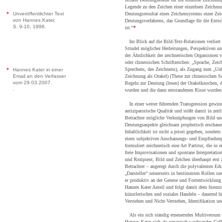
Legende zu den Zeichen einer einzelnen Zeichnun
*
Unveröffentlichter Text
Deutungsresultat eines Zeichensystems einer Zei
von Hannes Kater,
Deutungsverfahrens, das Grundlage für die Ents
S. 9-10, 1998.
ist.“
*
Im Blick auf die Bild-Text-Relationen verliert 
Strudel möglicher Herleitungen, Perspektiven u
der Ähnlichkeit der zeichnerischen Organismen 
oder chinesischen Schriftzeichen: „Sprache, Zeic
Sprechens, des Zeichnens), als Zugang zum „Un
*
Hannes Kater in einer
Email an den Verfasser
Zeichnung als Orakel) (These zur chinesischen Sch
vom 29.03.2007.
Regeln zur Deutung (lesen) der Orakelknochen, d
.
wurden und die dann entstandenen Risse wurden 
In einer weiter führenden Transgression gewinn
antizipatorische Qualität und stößt damit in zei
Betrachter mögliche Verknüpfungen von Bild und
Deutungsaspekte gleichsam prophetisch erschauen
Inhaltlichkeit ist nicht a priori gegeben, sondern
eines subjektiven Anschauungs- und Empfindung
formuliert zeichnerisch eine Art Partitur, die i
freie Improvisationen und spontane Interpretatio
und Rezipient, Bild und Zeichen überhaupt erst 
Betrachter – angeregt durch die polyvalenten Er
„Darsteller“ seinerseits in bestimmten Rollen sz
er produktiv an der Genese und Fortentwicklung 
Hannes Kater Anteil und folgt damit dem hiermit
künstlerisches und soziales Handeln – dauernd h
Verstehen und Nicht-Verstehen, Identifikation und
Als ein sich ständig erneuerndes Multiversum
Hannes Kater sich als organisch wachsendes Gefl