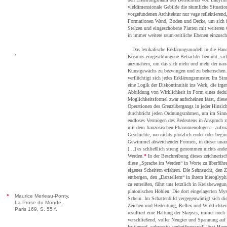
vieldimensionale Gebilde die räumliche Situati
vorgefundenen Architektur nur vage reflektierend
Formationen Wand, Boden und Decke, um sich übe
Stelzen und eingeschobene Platten mit weiteren
in immer weitere raum-zeitliche Ebenen einzusch
Das lexikalische Erklärungsmodell in die Hand 
.
Kosmos eingeschlungene Betrachter bemüht, sich
anzunähern, um das sich mehr und mehr der narr
Kunstgewächs zu bezwingen und zu beherrschen.
verflüchtigt sich jedes Erklärungsmuster. Im Sin
eine Logik der Diskontinuität ins Werk, die irg
Abbildung von Wirklichkeit in Form eines dedu
Möglichkeitsformel zwar aufscheinen lässt, diese
Operationen des Grenzübergangs in jeder Hinsich
durchbricht jeden Ordnungsrahmen, um im Sinne
endloses Vermögen des Bedeutens in Anspruch z
mit dem französischen Phänomenologen – aufzuz
Geschichte, wo nichts plötzlich endet oder begin
Gewimmel abweichender Formen, in dieser unau
[…] es schließlich streng genommen nichts ander
Werden.
*
In der Beschreibung dieses zeichneris
diese „Sprache im Werden“ in Worte zu überführe
eigenes Scheitern erfahren. Die Sehnsucht, den
entbergen, den „Darstellern“ in ihrem hieroglyp
zu entreißen, führt uns letztlich in Kreisbewegun
platonischen Höhlen. Die dort eingelagerten Mys
*
Maurice Merleau-Ponty,
Schein. Im Schattenbild vergegenwärtigt sich di
La Prose du Monde,
Zeichen und Bedeutung, Reflex und Wirklichkeit
Paris 169, S. 55 f.
resultiert eine Haltung der Skepsis, immer noch 
verschließend, voller Neugier und Spannung auf 
Irritierend, subversiv, verheißungsvoll lässt Ha