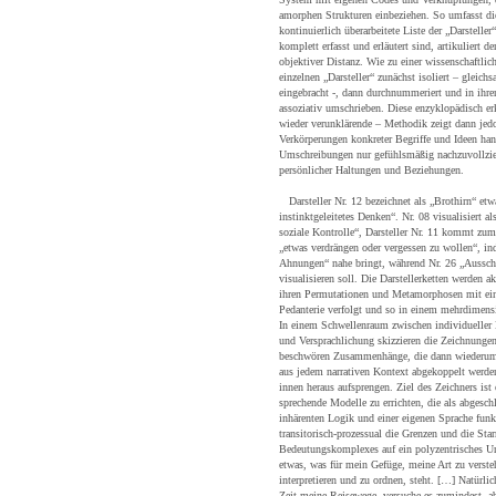
amorphen Strukturen einbeziehen. So umfasst die
kontinuierlich überarbeitete Liste der „Darstelle
komplett erfasst und erläutert sind, artikuliert 
objektiver Distanz. Wie zu einer wissenschaftli
einzelnen „Darsteller“ zunächst isoliert – gleich
eingebracht -, dann durchnummeriert und in ihr
assoziativ umschrieben. Diese enzyklopädisch e
wieder verunklärende – Methodik zeigt dann jed
Verkörperungen konkreter Begriffe und Ideen han
Umschreibungen nur gefühlsmäßig nachzuvollzi
persönlicher Haltungen und Beziehungen.
Darsteller Nr. 12 bezeichnet als „Brothirn“ etwa
instinktgeleitetes Denken“. Nr. 08 visualisiert a
soziale Kontrolle“, Darsteller Nr. 11 kommt zu
„etwas verdrängen oder vergessen zu wollen“, i
Ahnungen“ nahe bringt, während Nr. 26 „Ausschn
visualisieren soll. Die Darstellerketten werden ak
ihren Permutationen und Metamorphosen mit ein
Pedanterie verfolgt und so in einem mehrdimens
In einem Schwellenraum zwischen individueller
und Versprachlichung skizzieren die Zeichnunge
beschwören Zusammenhänge, die dann wiederum 
aus jedem narrativen Kontext abgekoppelt werd
innen heraus aufsprengen. Ziel des Zeichners ist 
sprechende Modelle zu errichten, die als abgesc
inhärenten Logik und einer eigenen Sprache funkt
transitorisch-prozessual die Grenzen und die Star
Bedeutungskomplexes auf ein polyzentrisches Un
etwas, was für mein Gefüge, meine Art zu verst
interpretieren und zu ordnen, steht. […] Natürlic
Zeit meine Reisewege, versuche es zumindest, abe