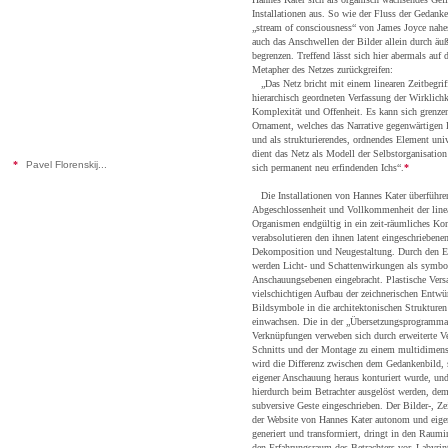
Installationen aus. So wie der Fluss der Gedanke
„stream of consciousness“ von James Joyce nahes
auch das Anschwellen der Bilder allein durch äu
begrenzen. Treffend lässt sich hier abermals auf 
Metapher des Netzes zurückgreifen:
„Das Netz bricht mit einem linearen Zeitbegriff
hierarchisch geordneten Verfassung der Wirklich
Komplexität und Offenheit. Es kann sich grenze
Ornament, welches das Narrative gegenwärtigen E
und als strukturierendes, ordnendes Element uni
dient das Netz als Modell der Selbstorganisation
*
Pavel Florenskij...
sich permanent neu erfindenden Ichs“.
*
Die Installationen von Hannes Kater überführe
Abgeschlossenheit und Vollkommenheit der linea
Organismen endgültig in ein zeit-räumliches Ko
verabsolutieren den ihnen latent eingeschrieben
Dekomposition und Neugestaltung. Durch den Ei
werden Licht- und Schattenwirkungen als symbo
Anschauungsebenen eingebracht. Plastische Versa
vielschichtigen Aufbau der zeichnerischen Entwür
Bildsymbole in die architektonischen Strukture
einwachsen. Die in der „Übersetzungsprogrammati
Verknüpfungen verweben sich durch erweiterte V
Schnitts und der Montage zu einem multidimen
wird die Differenz zwischen dem Gedankenbild, 
eigener Anschauung heraus konturiert wurde, un
hierdurch beim Betrachter ausgelöst werden, dem
subversive Geste eingeschrieben. Der Bilder-, Z
der Website von Hannes Kater autonom und eigen
generiert und transformiert, dringt in den Raumin
den Erfahrungsraum des Betrachters vor. Labyrin