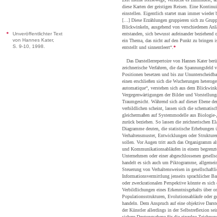
diese Karten der geistigen Reisen. Eine Kontinuit
einstellen. Eigentlich startet man immer wieder 
[…] Diese Erzählungen gruppieren sich zu Grupp
Blickwinkeln, ausgehend von verschiedenen Anlä
*
Unveröffentlichter Text
entstanden, sich bewusst aufeinander beziehend o
von Hannes Kater,
ein Thema, das nicht auf den Punkt zu bringen i
S. 9-10, 1998.
entstellt und sinnentleert“.
*
Das Darstellerrepertoire von Hannes Kater berüh
zeichnerische Verfahren, die das Spannungsfeld
Positionen besetzen und bis zur Ununterscheid
einen erschließen sich die Wucherungen heterogen
automatique“, verstehen sich aus dem Blickwink
Vergegenwärtigungen der Bilder und Vorstellu
Traumgesicht. Während sich auf dieser Ebene der
verbildlichen scheint, lassen sich die schematisc
gleichermaßen auf Systemmodelle aus Biologie-
zurück beziehen. So lassen die zeichnerischen El
Diagramme deuten, die statistische Erhebungen 
Verhaltensmuster, Entwicklungen oder Strukturen
sollen. Vor Augen tritt auch das Organigramm al
und Kommunikationsabläufen in einem begrenzt
Unternehmen oder einer abgeschlossenen gesellsc
handelt es sich auch um Piktogramme, allgemein
Steuerung von Verhaltensweisen in gesellschaft
Informationsvermittlung jenseits sprachlicher Ba
oder zweckrationalen Perspektive könnte es sich
Verbildlichungen eines Erkenntnisgehalts über
Populationsstrukturen, Evolutionsabläufe oder 
handeln. Dem Anspruch auf eine objektive Darst
der Künstler allerdings in der Selbstreflexion se
sichere Deutungsebene für die einzelne Zeichnung