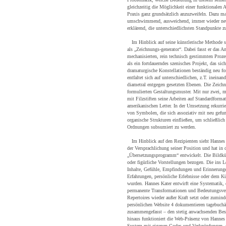
gleichzeitig die Möglichkeit einer funktionalen 
Praxis ganz grundsätzlich anzuzweifeln. Dazu m
umschwimmend, ausweichend, immer wieder neu s
erklärend, die unterschiedlichsten Standpunkte z
Im Hinblick auf seine künstlerische Methode sp
als „Zeichnungs-generator“. Dabei fasst er das A
mechanisierten, rein technisch gestimmten Prozes
als ein fortdauerndes szenisches Projekt, das sic
dramaturgische Konstellationen beständig neu fo
entfaltet sich auf unterschiedlichen, z.T. ineinan
diametral entgegen gesetzten Ebenen. Die Zeichn
formulierten Gestaltungsmuster. Mit nur zwei, m
mit Filzstiften seine Arbeiten auf Standardform
amerikanischen Letter. In der Umsetzung rekurrier
von Symbolen, die sich assoziativ mit neu gefu
organische Strukturen einfließen, um schließlic
Ordnungen subsumiert zu werden.
Im Hinblick auf den Rezipienten sieht Hannes 
der Versprachlichung seiner Position und hat in 
„Übersetzungsprogramm“ entwickelt. Die Bildkür
oder figürliche Vorstellungen bezogen. Die ins L
Inhalte, Gefühle, Empfindungen und Erinnerung
Erfahrungen, persönliche Erlebnisse oder dem Kü
wurden. Hannes Kater entwirft eine Systematik, 
permanente Transformationen und Bedeutungsver
Repertoires wieder außer Kraft setzt oder zuminde
persönlichen Website 4 dokumentieren tagebuchä
zusammengefasst – den stetig anwachsenden Bes
hinaus funktioniert die Web-Präsenz von Hannes Ka
System mit eigenen Codes und Verknüpfungen, di