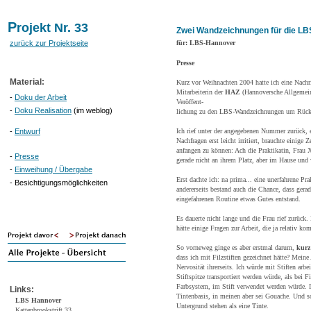
P
rojekt Nr. 33
Zwei Wandzeichnungen für die L
zurück zur Projektseite
für: LBS-Hannover
Presse
Material:
Kurz vor Weihnachten 2004 hatte ich eine Nachr
Mitarbeiterin der
HAZ
(Hannoversche Allgemein
-
Doku der Arbeit
Veröffent-
-
Doku Realisation
(im weblog)
lichung zu den LBS-Wandzeichnungen um Rückr
-
Entwurf
Ich rief unter der angegebenen Nummer zurück,
Nachfragen erst leicht irritiert, brauchte eini
anfangen zu können: Ach die Praktikatin, Frau 
-
Presse
gerade nicht an ihrem Platz, aber im Hause und
-
Einweihung / Übergabe
Erst dachte ich: na prima... eine unerfahrene Pr
- Besichtigungsmöglichkeiten
andererseits bestand auch die Chance, dass gera
eingefahrenen Routine etwas Gutes entstand.
Es dauerte nicht lange und die Frau rief zurück
hätte einige Fragen zur Arbeit, die ja relativ k
So vorneweg ginge es aber erstmal darum,
kurz
dass ich mit Filzstiften gezeichnet hätte? Meine
Nervosität ihrerseits. Ich würde mit Stiften arb
Stiftspitze transportiert werden würde, als bei Fi
Farbsystem, im Stift verwendet werden würde. In
Links:
Tintenbasis, in meinen aber sei Gouache. Und s
LBS Hannover
Untergrund stehen als eine Tinte.
Kattenbrookstrift 33