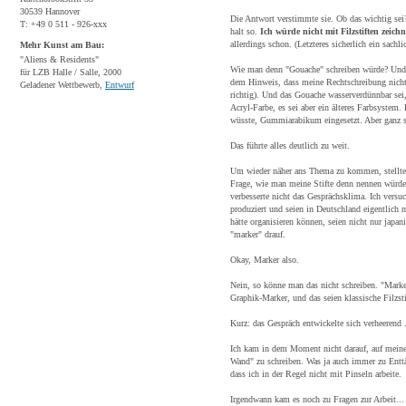
30539 Hannover
Die Antwort verstimmte sie. Ob das wichtig sei? 
T: +49 0 511 - 926-xxx
halt so.
Ich würde nicht mit Filzstiften zeich
allerdings schon. (Letzteres sicherlich ein sachlic
Mehr Kunst am Bau:
"Aliens & Residents"
Wie man denn "Gouache" schreiben würde? Und wa
für LZB Halle / Salle, 2000
dem Hinweis, dass meine Rechtschreibung nicht d
Geladener Wettbewerb,
Entwurf
richtig). Und das Gouache wasserverdünnbar sei,
Acryl-Farbe, es sei aber ein älteres Farbsystem
wüsste, Gummiarabikum eingesetzt. Aber ganz sic
Das führte alles deutlich zu weit.
Um wieder näher ans Thema zu kommen, stellte d
Frage, wie man meine Stifte denn nennen würde?
verbesserte nicht das Gesprächsklima. Ich versuc
produziert und seien in Deutschland eigentlich ni
hätte organisieren können, seien nicht nur japan
"marker" drauf.
Okay, Marker also.
Nein, so könne man das nicht schreiben. "Marke
Graphik-Marker, und das seien klassische Filzsti
Kurz: das Gespräch entwickelte sich verheerend .
Ich kam in dem Moment nicht darauf, auf meine
Wand" zu schreiben. Was ja auch immer zu Enttä
dass ich in der Regel nicht mit Pinseln arbeite.
Irgendwann kam es noch zu Fragen zur Arbeit... 