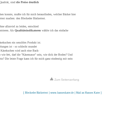
-Qualität, sind
die Preise deutlich
hen konnte, mußte ich für mich herausfinden, welcher Bäcker hier
ertest machen: den Bleckeder Bäckertest.
ne allzuviel zu leiden, entschied
ntrieren. Als
Qualitätsindikatoren
wählte ich das einfache
sekuchen ein sensibles Produkt ist.
lungen ist - so schlecht mundet
 Käsekuchen wird auch eine Back-
o wie fett, darf die "Käsemasse" sein, wie dick der Boden? Und
n? Die letzte Frage kann ich für mich ganz eindeutig mit nein
Zum Seitenanfang
[
Bleckeder Bäckertest
| www.
hanneskater.de
|
Mail an Hannes Kater
]