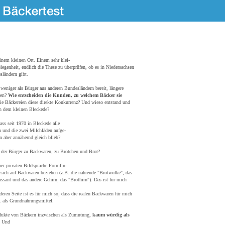
inem kleinen Ort. Einem sehr klei-
legenheit, endlich die These zu überprüfen, ob es in Niedersachsen
sländern gibt.
e weniger als Bürger aus anderen Bundesländern bereit, längere
gen?
Wie entscheiden die Kunden, zu welchem Bäcker sie
e Bäckereien diese direkte Konkurrenz? Und wieso entstand und
in dem kleinen Bleckede?
ss seit 1970 in Bleckede alle
en und die zwei Milchläden aufge-
n aber annähernd gleich blieb?
s der Bürger zu Backwaren, zu Brötchen und Brot?
er privaten Bildsprache Formfin-
e sich auf Backwaren beziehen (z.B. die nährende "Brotwolke", das
issant und das andere Gehirn, das "Brothirn"). Das ist für mich
deren Seite ist es für mich so, dass die realen Backwaren für mich
 als Grundnahrungsmittel.
odukte von Bäckern inzwischen als Zumutung,
kaum würdig als
. Und