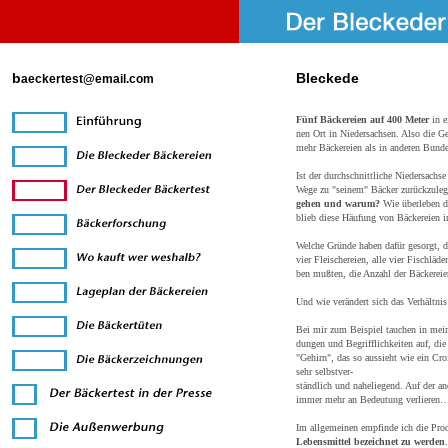
b
Bleckede
aeckertest@email.com
Fünf Bäckereien auf 400 Meter
in e
nen Ort in Niedersachsen. Also die Ge
mehr Bäckereien als in anderen Bunde
Ist der durchschnittliche Niedersachs
Wege zu "seinem" Bäcker zurückzule
gehen und warum?
Wie überleben di
blieb diese Häufung von Bäckereien 
Welche Gründe haben dafür gesorgt, da
vier Fleischereien, alle vier Fischläd
ben mußten, die Anzahl der Bäckereie
Und wie verändert sich das Verhältni
Bei mir zum Beispiel tauchen in mein
dungen und Begrifflichkeiten auf, di
"Gehirn", das so aussieht wie ein Cro
sehr selbstver-
ständlich und naheliegend. Auf der an
immer mehr an Bedeutung verlieren…
Im allgemeinen empfinde ich die Pr
Lebensmittel bezeichnet zu werden