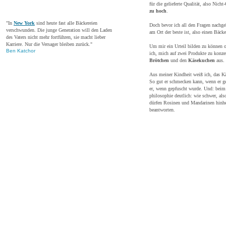
für die gelieferte Qualität, also Nicht
zu hoch
.
"In
New York
sind heute fast alle Bäckereien
Doch bevor ich all den Fragen nachge
verschwunden. Die junge Generation will den Laden
am Ort der beste ist, also einen Bäck
des Vaters nicht mehr fortführen, sie macht lieber
Karriere. Nur die Versager bleiben zurück."
Um mir ein Urteil bilden zu können oh
Ben Katchor
ich, mich auf zwei Produkte zu konze
Brötchen
und den
Käsekuchen
aus.
Aus meiner Kindheit weiß ich, das Kä
So gut er schmecken kann, wenn er ge
er, wenn gepfuscht wurde. Und: beim
philosophie deutlich: wie schwer, als
dürfen Rosinen und Mandarinen hinhei
beantworten.