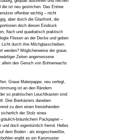
 staubig, gequält aussehen und riechen
 die ist neu gestrichen. Das Entree
enutzer offenbar wichtig – nicht
ügig, aber durch die Glasfront, die
portionen doch diesen Eindruck
en, flach und quadratisch praktisch
rlegte Fliesen an der Decke und geben
 Licht durch ihre Milchglasscheiben.
tet werden? Möglicherweise der graue,
nwärtiger Zeiten angemessene
k allein den Geruch von Bohnerwachs
ffen: Graue Malerpappe, neu verlegt,
estimmung ist an den Rändern
der so praktischen Leuchtkasten sind
t. Drei Bierkästers daneben
erend zu dem einen freistehenden
 sicherlich der Stolz eines
n gräulich-bräunlichem Packpapier –
r und doch eigentümlich fremd. Helles
 auf dem Boden - als eingeschweißte,
lzbohlen ergibt es ein Karomuster