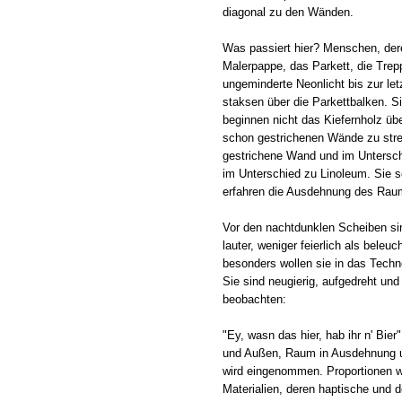
diagonal zu den Wänden.
Was passiert hier? Menschen, der
Malerpappe, das Parkett, die Tre
ungeminderte Neonlicht bis zur le
staksen über die Parkettbalken. S
beginnen nicht das Kiefernholz üb
schon gestrichenen Wände zu stre
gestrichene Wand und im Untersch
im Unterschied zu Linoleum. Sie 
erfahren die Ausdehnung des Rau
Vor den nachtdunklen Scheiben si
lauter, weniger feierlich als beleu
besonders wollen sie in das Tech
Sie sind neugierig, aufgedreht un
beobachten:
"Ey, wasn das hier, hab ihr n' Bier
und Außen, Raum in Ausdehnung u
wird eingenommen. Proportionen 
Materialien, deren haptische und 