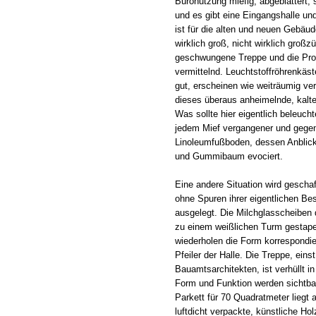
Büronutzung miefig, abgeblättert,
und es gibt eine Eingangshalle und
ist für die alten und neuen Gebäud
wirklich groß, nicht wirklich großz
geschwungene Treppe und die Pro
vermittelnd. Leuchtstoffröhrenkäst
gut, erscheinen wie weiträumig ve
dieses überaus anheimelnde, kalte
Was sollte hier eigentlich beleuch
jedem Mief vergangener und gege
Linoleumfußboden, dessen Anblic
und Gummibaum evociert.
Eine andere Situation wird gescha
ohne Spuren ihrer eigentlichen B
ausgelegt. Die Milchglasscheiben 
zu einem weißlichen Turm gestapel
wiederholen die Form korrespondi
Pfeiler der Halle. Die Treppe, einst
Bauamtsarchitekten, ist verhüllt i
Form und Funktion werden sichtba
Parkett für 70 Quadratmeter liegt
luftdicht verpackte, künstliche Ho