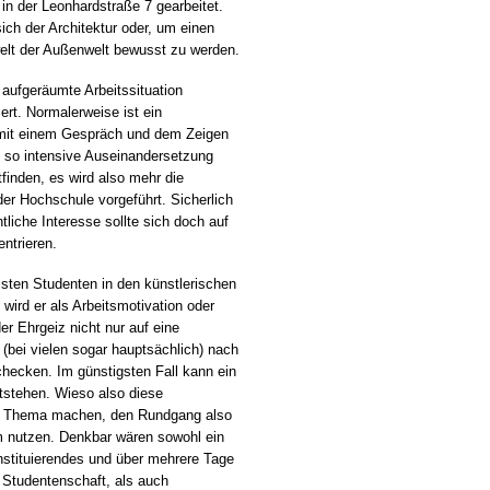
in der Leonhardstraße 7 gearbeitet.
sich der Architektur oder, um einen
nwelt der Außenwelt bewusst zu werden.
aufgeräumte Arbeitssituation
iert. Normalerweise ist ein
 mit einem Gespräch und dem Zeigen
e so intensive Auseinandersetzung
inden, es wird also mehr die
 der Hochschule vorgeführt. Sicherlich
tliche Interesse sollte sich doch auf
ntrieren.
sten Studenten in den künstlerischen
wird er als Arbeitsmotivation oder
er Ehrgeiz nicht nur auf eine
(bei vielen sogar hauptsächlich) nach
checken. Im günstigsten Fall kann ein
tstehen. Wieso also diese
um Thema machen, den Rundgang also
m nutzen. Denkbar wären sowohl ein
nstituierendes und über mehrere Tage
Studentenschaft, als auch