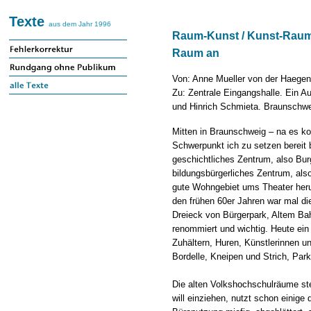
Texte
aus dem Jahr 1996
Raum-Kunst / Kunst-Raum 
Raum an
Von: Anne Mueller von der Haegen
Zu: Zentrale Eingangshalle. Ein A
und Hinrich Schmieta. Braunschwe
Mitten in Braunschweig – na es k
Schwerpunkt ich zu setzen bereit b
geschichtliches Zentrum, also Bu
bildungsbürgerliches Zentrum, also
gute Wohngebiet ums Theater her
den frühen 60er Jahren war mal d
Dreieck von Bürgerpark, Altem B
renommiert und wichtig. Heute e
Zuhältern, Huren, Künstlerinnen u
Bordelle, Kneipen und Strich, Par
Die alten Volkshochschulräume ste
will einziehen, nutzt schon einige 