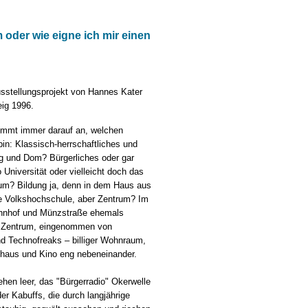
oder wie eigne ich mir einen
usstellungsprojekt von Hannes Kater
ig 1996.
ommt immer darauf an, welchen
in: Klassisch-herrschaftliches und
rg und Dom? Bürgerliches oder gar
 Universität oder vielleicht doch das
um? Bildung ja, denn in dem Haus aus
ie Volkshochschule, aber Zentrum? Im
ahnhof und Münzstraße ehemals
in Zentrum, eingenommen von
nd Technofreaks – billiger Wohnraum,
khaus und Kino eng nebeneinander.
hen leer, das "Bürgerradio" Okerwelle
der Kabuffs, die durch langjährige