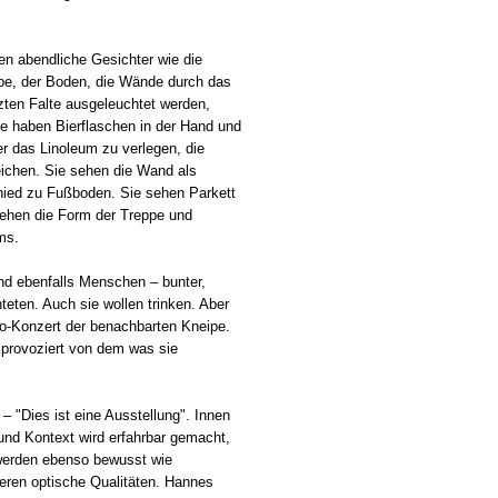
en abendliche Gesichter wie die
ppe, der Boden, die Wände durch das
tzten Falte ausgeleuchtet werden,
ie haben Bierflaschen in der Hand und
er das Linoleum zu verlegen, die
ichen. Sie sehen die Wand als
ied zu Fußboden. Sie sehen Parkett
sehen die Form der Treppe und
ms.
nd ebenfalls Menschen – bunter,
chteten. Auch sie wollen trinken. Aber
no-Konzert der benachbarten Kneipe.
d provoziert von dem was sie
" – "Dies ist eine Ausstellung". Innen
nd Kontext wird erfahrbar gemacht,
werden ebenso bewusst wie
deren optische Qualitäten. Hannes