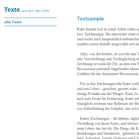
Texte
aus dem Jahr 2000
Textsample
Kater bezieht sich in seiner Arbeit selten
bzw. Zeichnungen. Ihn interessiert seine 
sind weder nach hauptsächlich ästhetische
sondern zuerst deshalb ausgewählt und da
Alles, was ihn berührt, ist sowohl eine V
eine Verschriftung) und Verdinglichung d
Zeichnung ist somit der Ort, an dem eine 
Bewusstsein potentiell entgehenden lebend
Gelebten für das distanzierte Bewusstsein.
Nur in den Zeichnungen lebt Kater wirkli
und sein Leben – gesichert, gerettet wahr.
einzige Kontakt mit den Dingen. Kater ist
auch kein Ersatz für Erinnerung: Kater ste
ermöglicht zeichnen eine Reflexion der B
von Selbstfindung des Subjekts, das sich 
Katers Zeichnungen – die kleinen, täglich
Vorstellung von ihrem Autor; und ebenso f
mein Leben, das bin ich. Die Dinge, die K
Beziehungen und Situationen - gehörten im
Welt: Schönheit, Verfall, Ordnung und Ch