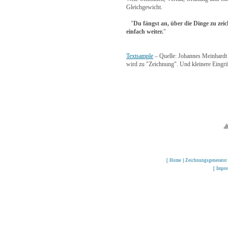
Gleichgewicht.
"
Du fängst an, über die Dinge zu zei
einfach weiter.
"
Textsample
– Quelle: Johannes Meinhardt 
wird zu "Zeichnung". Und kleinere Eingrif
[
Home
|
Zeichnungsgenerator
[
Impr