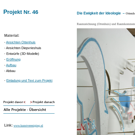
P
rojekt Nr. 46
Die Ewigkeit der Ideologie –
Ottenh
Raumzeichnung (Ottenhuis) und Raumkommenta
Material:
-
Ansichten Ottenhuis
- Ansichten Diepvrieshuis
- Entwürfe (3D-Modelle)
-
Eröffnung
-
Aufbau
- Abbau
-
Einladung und Text zum Projekt
Link:
www.kunstvereniging.nl