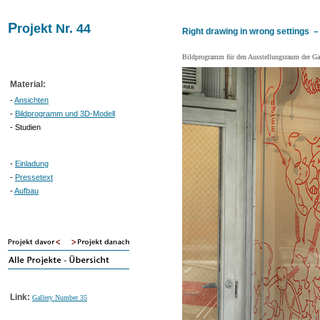
P
rojekt Nr. 44
Right drawing in wrong settings 
Bildprogramm für den Ausstellungsraum der G
Material:
-
Ansichten
-
Bildprogramm und 3D-Modell
- Studien
-
Einladung
-
Pressetext
-
Aufbau
Link:
Gallery Number 35