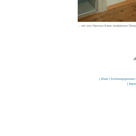
... ein von Hannes Kater realisiertes Deta
[
Home
|
Zeichnungsgenerator
[
Impr