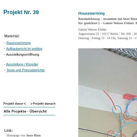
P
rojekt Nr. 39
Housewarming
Raumzeichnung – zusammen mit Anne Rin
für: gezeichnet 2 – Galerie Weisser Elefant, 
Galerie Weisser Elefant
Auguststrasse 21 / 10117 Berlin / Tel: 030 - 2
Material:
Dienstag - Freitag 13 - 18 Uhr, Samstag 13 - 1
-
Raumzeichnung
-
Aufbaubericht im weblog
- Ausstellungseröffnung
-
Ausstellung / Künstler
-
Texte und Presseberichte
Link:
Homepage von
Anne Rinn
: