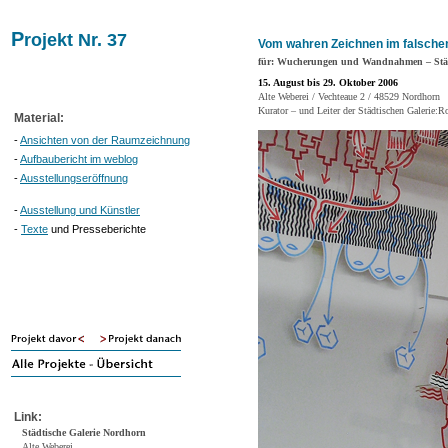
P
rojekt Nr. 37
Vom wahren Zeichnen im falschen
für: Wucherungen und Wandnahmen – Städt
15. August bis 29. Oktober 2006
Alte Weberei / Vechteaue 2 / 48529 Nordhorn
Kurator – und Leiter der Städtischen Galerie:R
Material:
-
Ansichten von der Raumzeichnung
-
Aufbaubericht im weblog
-
Ausstellungseröffnung
-
Ausstellung und Künstler
-
Texte
und Presseberichte
Link:
Städtische Galerie Nordhorn
Alte Weberei