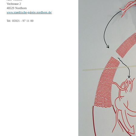
Vechteaue 2
48529 Nordhorn
www.staedtische-galerie.nordhorn.de/
Tel: 05921 - 97 11 00